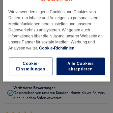
Sauberkeit
Wir verwenden eigene Cookies und Cookies von
Dritten, um Inhalte und Anzeigen zu personalisieren,
Service
Medienfunktionen bereitzustellen und unseren
Datenverkehr zu analysieren. Wir geben auch
Informationen über die Nutzung unserer Webseite an
unsere Partner für soziale Medien, Werbung und
Bewertungen filtern
Analysen weiter.
Cookie-Richtlinien
Behandlung
Alle Bewertungen
Cookie-
Alle Cookies
Einstellungen
akzeptieren
Bewertung
Nach Sternen filtern
Verifizierte Bewertungen
Geschrieben von unseren Kunden, damit du weißt, was
dich in jedem Salon erwartet.