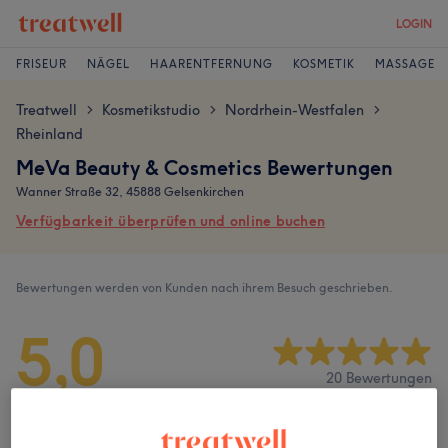
LOGIN
FRISEUR
NÄGEL
HAARENTFERNUNG
KOSMETIK
MASSAGE
Treatwell
Kosmetikstudio
Nordrhein-Westfalen
>
>
>
Rheinland
MeVa Beauty & Cosmetics Bewertungen
Wanner Straße 32, 45888 Gelsenkirchen
Verfügbarkeit überprüfen und online buchen
Bewertungen werden von Kunden nach ihrem Besuch geschrieben.
5,0
20 Bewertungen
Ambiente