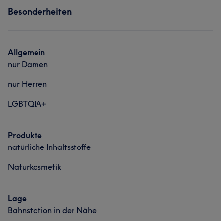
Besonderheiten
Nägel
Gesicht
Haarentfernung
Portfolio
Allgemein
nur Damen
nur Herren
LGBTQIA+
Produkte
natürliche Inhaltsstoffe
Was unsere Kunden über Mersel sagen
Naturkosmetik
Professionell
53
Herzlich
36
Kompetent
33
Lage
Erfahren
23
Bahnstation in der Nähe