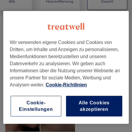
Alle
Haarentfernung
Gesicht
Beratungsgespräche
(
1
)
10 €
Wir verwenden eigene Cookies und Cookies von
Augenbrauen &Wimpern Behandlung
(
3
)
ab 20 €
Dritten, um Inhalte und Anzeigen zu personalisieren,
Medienfunktionen bereitzustellen und unseren
Gesichtsbehandlungen
(
16
)
ab 10 €
Datenverkehr zu analysieren. Wir geben auch
Informationen über die Nutzung unserer Webseite an
Unsere Arbeit
unsere Partner für soziale Medien, Werbung und
Bild anklicken für weitere Details
Analysen weiter.
Cookie-Richtlinien
Cookie-
Alle Cookies
Einstellungen
akzeptieren