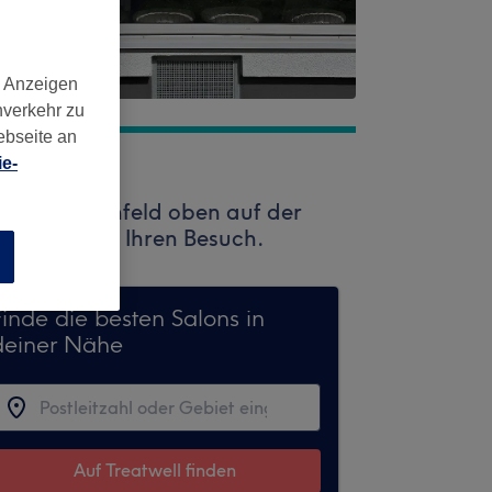
d Anzeigen
nverkehr zu
ebseite an
e-
Sie das Suchfeld oben auf der
ge Profis auf Ihren Besuch.
n
Finde die besten Salons in
deiner Nähe
Auf Treatwell finden