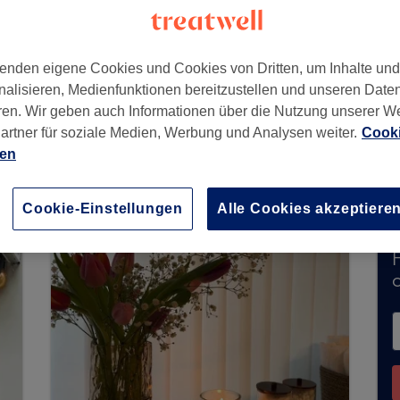
enden eigene Cookies und Cookies von Dritten, um Inhalte un
nalisieren, Medienfunktionen bereitzustellen und unseren Date
nkfurt am Main
,
60385
ren. Wir geben auch Informationen über die Nutzung unserer W
artner für soziale Medien, Werbung und Analysen weiter.
Cooki
ien
ne Buchungen über Treatwell entgegen. Nutzen 
hrer Nähe zu finden.
Dort warten viele erstklassi
Cookie-Einstellungen
Alle Cookies akzeptiere