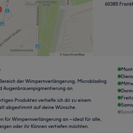
60385 Frank
p
Mont
Dien
m Bereich der Wimpernverlängerung, Microblading
Mitt
nd Augenbrauenpigmentierung an.
Donn
Freit
rtigen Produkten verhelfe ich dir zu einem
Sams
uell abgestimmt auf deine Wünsche.
Sonn
gen für Wimpernverlängerung an – ideal für alle,
teigen oder ihr Können vertiefen möchten.