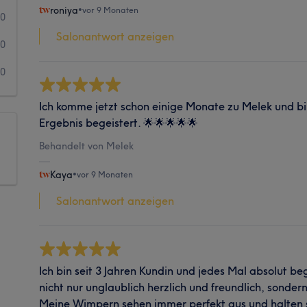
roniya
•
vor 9 Monaten
0
Salonantwort anzeigen
0
0
Ich komme jetzt schon einige Monate zu Melek und b
Ergebnis begeistert. 🌟🌟🌟🌟🌟
Behandelt von Melek
Kaya
•
vor 9 Monaten
Salonantwort anzeigen
Ich bin seit 3 Jahren Kundin und jedes Mal absolut beg
nicht nur unglaublich herzlich und freundlich, sonder
Meine Wimpern sehen immer perfekt aus und halten s