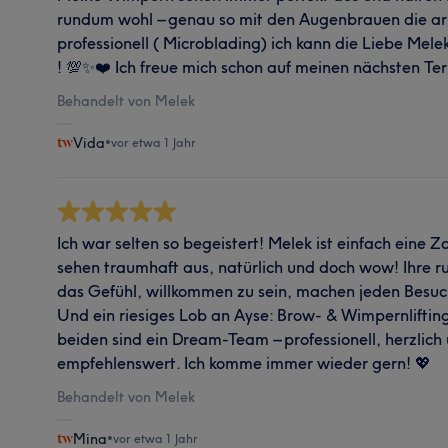
rundum wohl – genau so mit den Augenbrauen die arb
professionell ( Microblading) ich kann die Liebe Mel
! 💯✨❤️ Ich freue mich schon auf meinen nächsten Te
Behandelt von Melek
Vida
•
vor etwa 1 Jahr
Ich war selten so begeistert! Melek ist einfach eine
sehen traumhaft aus, natürlich und doch wow! Ihre ru
das Gefühl, willkommen zu sein, machen jeden Besu
Und ein riesiges Lob an Ayse: Brow- & Wimpernliftin
beiden sind ein Dream-Team – professionell, herzlich
empfehlenswert. Ich komme immer wieder gern! 💖
Behandelt von Melek
Mina
•
vor etwa 1 Jahr