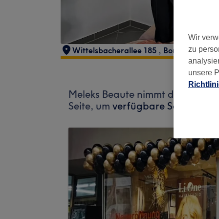
Wir verw
zu perso
Wittelsbacherallee 185
,
Bornheim
,
Fra
analysie
unsere P
Richtlin
Meleks Beaute nimmt derzeit kei
Seite, um
verfügbare Salons in I