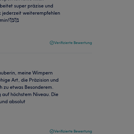
eitet super präzise und
ek jederzeit weiterempfehlen
rmin!🥰🥰
Verifizierte Bewertung
 Zauberin, meine Wimpern
hige Art, die Präzision und
ch zu etwas Besonderem.
g auf höchstem Niveau. Die
 und absolut
Verifizierte Bewertung