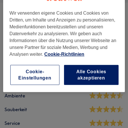
Wir verwenden eigene Cookies und Cookies von
Damen - Schnitt & Styling
(
3
)
ab 13 €
Dritten, um Inhalte und Anzeigen zu personalisieren,
Medienfunktionen bereitzustellen und unseren
Pflege
(
3
)
ab 6 €
Datenverkehr zu analysieren. Wir geben auch
Informationen über die Nutzung unserer Webseite an
unsere Partner für soziale Medien, Werbung und
Salonbewertungen
Analysen weiter.
Cookie-Richtlinien
4,7
Cookie-
Alle Cookies
Einstellungen
akzeptieren
1188 Bewertungen
Ambiente
Sauberkeit
Service