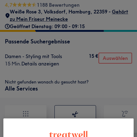
4,7
1188 Bewertungen
Weiße Rose 3
,
Volksdorf
,
Hamburg
,
22359 -
Gehört
zu Mein Friseur Meinecke
Geöffnet Dienstag: 09:00 - 09:15
Passende Suchergebnisse
15 €
Damen - Styling mit Tools
Auswählen
15 Min.
Details anzeigen
Nicht gefunden wonach du gesucht hast?
Alle Services
Alle
Friseur
Gesicht