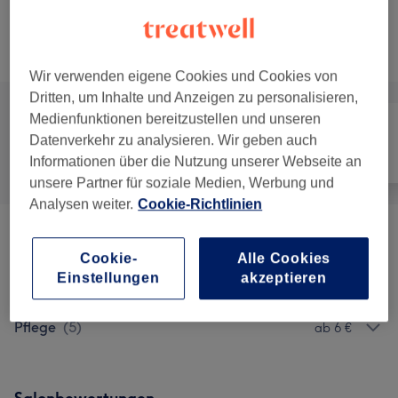
10 Min.
Details anzeigen
Alle Services
Wir verwenden eigene Cookies und Cookies von
Dritten, um Inhalte und Anzeigen zu personalisieren,
Medienfunktionen bereitzustellen und unseren
Datenverkehr zu analysieren. Wir geben auch
Alle
Friseur
Gesicht
Informationen über die Nutzung unserer Webseite an
unsere Partner für soziale Medien, Werbung und
Analysen weiter.
Cookie-Richtlinien
Damen - Schnitt & Styling
(
3
)
ab 13 €
Cookie-
Alle Cookies
Einstellungen
akzeptieren
Kosmetik
(
3
)
ab 13,50 €
Pflege
(
5
)
ab 6 €