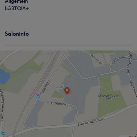
Allgemein
LGBTQIA+
Saloninfo