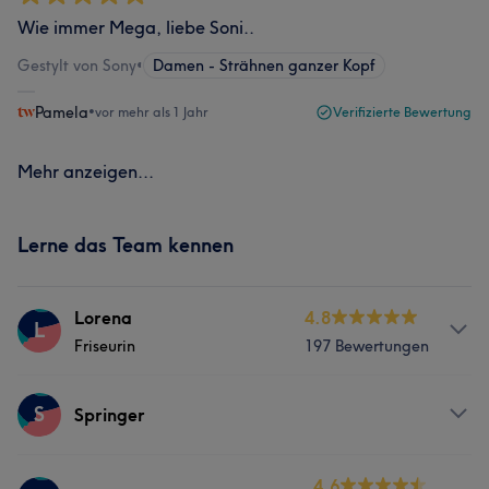
Wie immer Mega, liebe Soni..
Gestylt von Sony
•
Damen - Strähnen ganzer Kopf
Pamela
•
vor mehr als 1 Jahr
Verifizierte Bewertung
Mehr anzeigen...
Lerne das Team kennen
Lorena
4.8
L
Friseurin
197 Bewertungen
Services
S
Springer
Friseur
Gesicht
Massage
Services
4.6