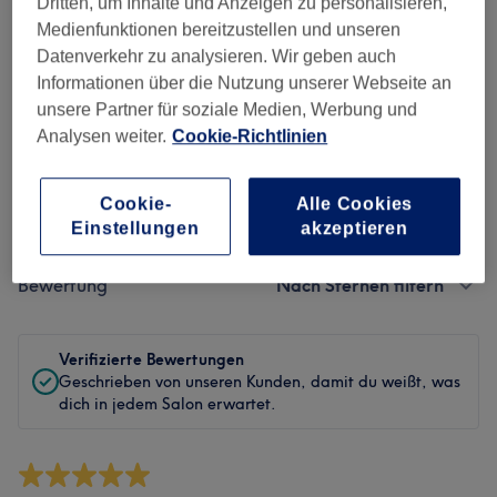
Sauberkeit
Dritten, um Inhalte und Anzeigen zu personalisieren,
Medienfunktionen bereitzustellen und unseren
Service
Datenverkehr zu analysieren. Wir geben auch
Informationen über die Nutzung unserer Webseite an
unsere Partner für soziale Medien, Werbung und
Analysen weiter.
Cookie-Richtlinien
Bewertungen filtern
Cookie-
Alle Cookies
Behandlung
Alle Bewertungen
Einstellungen
akzeptieren
Bewertung
Nach Sternen filtern
Verifizierte Bewertungen
Geschrieben von unseren Kunden, damit du weißt, was
dich in jedem Salon erwartet.