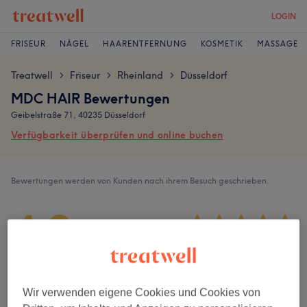
LOGIN
FRISEUR
NÄGEL
HAARENTFERNUNG
KOSMETIK
MASSAGE
Treatwell
Friseur
Rheinland
Düsseldorf
>
>
>
MDC HAIR Bewertungen
Geibelstraße 71, 40235 Düsseldorf
Verfügbarkeit überprüfen und online buchen
Bewertungen werden von Kunden nach ihrem Besuch geschrieben.
4,9
459 Bewertungen
Ambiente
Wir verwenden eigene Cookies und Cookies von