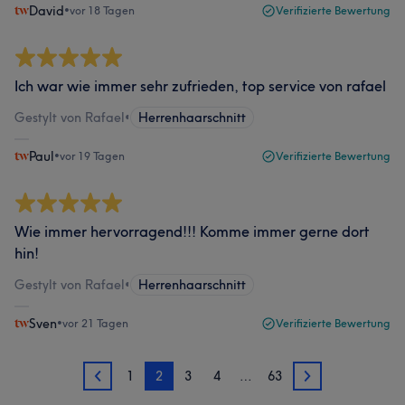
David
•
vor 18 Tagen
Verifizierte Bewertung
Ich war wie immer sehr zufrieden, top service von rafael
Gestylt von Rafael
•
Herrenhaarschnitt
Paul
•
vor 19 Tagen
Verifizierte Bewertung
Wie immer hervorragend!!! Komme immer gerne dort
hin!
Gestylt von Rafael
•
Herrenhaarschnitt
Sven
•
vor 21 Tagen
Verifizierte Bewertung
1
2
3
4
…
63
1
3