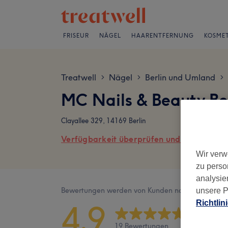
FRISEUR
NÄGEL
HAARENTFERNUNG
KOSMET
Treatwell
Nägel
Berlin und Umland
>
>
>
MC Nails & Beauty B
Clayallee 329, 14169 Berlin
Verfügbarkeit überprüfen und online buch
Wir verw
zu perso
analysie
Bewertungen werden von Kunden nach ihrem Besu
unsere P
Richtlin
4,9
19 Bewertungen