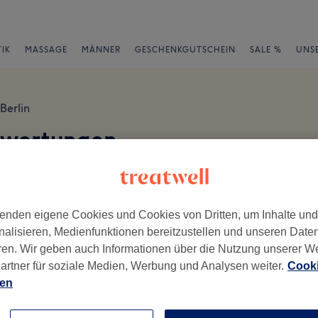
IK
MASSAGE
MÄNNER
GESCHENKGUTSCHEIN
SALE %
UNS
Berlin
ewertungen
en
enden eigene Cookies und Cookies von Dritten, um Inhalte un
nalisieren, Medienfunktionen bereitzustellen und unseren Date
ren. Wir geben auch Informationen über die Nutzung unserer W
ch geschrieben.
artner für soziale Medien, Werbung und Analysen weiter.
Cooki
ien
Ambiente
Se