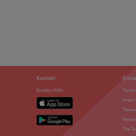
Kontakt
Entd
Kunden-Hilfe
Treat
Unser 
Treatw
Newsl
The Tr