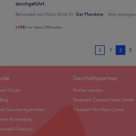
durchgeführt.
Behandelt von Nails Artist 2
•
Gel Maniküre
Alle anzeigen
FK
•
vor etwa 2 Monaten
1
2
3
1
ecke
Geschäftspartner
ment Guide
Partner werden
Blog
Treatwell Connect Help Center
ell Geschenkgutschein
Treatwell Pro Help Center
etter Anmeldung
eatwell Glossary