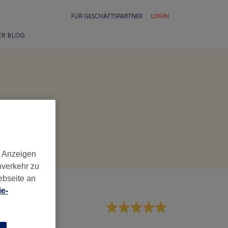
FÜR GESCHÄFTSPARTNER
LOGIN
ER BLOG
d Anzeigen
nverkehr zu
ebseite an
e-
rvice