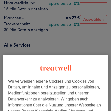
Haarverdichtung
Spare bis zu 10%
15 Min.
Details anzeigen
ab
27 €
Mädchen -
Auswählen
Trockenschnitt
Spare bis zu 10%
30 Min.
Details anzeigen
Alle Services
Damen - Haarschnitte & Stylings
(
3
)
ab 27 €
Damen - Farbe & Coloration
(
17
)
ab 45 €
Wir verwenden eigene Cookies und Cookies von
Herren - Haarschnitte & Stylings
(
3
)
ab 49,50 €
Dritten, um Inhalte und Anzeigen zu personalisieren,
Medienfunktionen bereitzustellen und unseren
Keratin Glättung
(
1
)
ab 180 €
Datenverkehr zu analysieren. Wir geben auch
Informationen über die Nutzung unserer Webseite an
Damen Beauty
(
2
)
ab 9 €
unsere Partner für soziale Medien, Werbung und