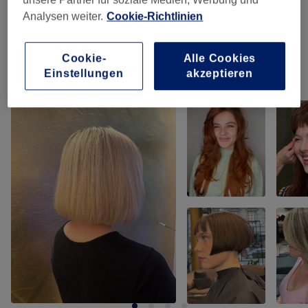
Analysen weiter.
Cookie-Richtlinien
Kinder
(
3
)
ab 22,50 €
Cookie-
Alle Cookies
Einstellungen
akzeptieren
Unsere Arbeit
Bild anklicken für weitere Details