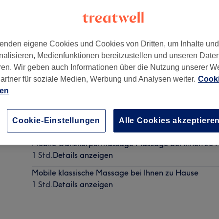
enden eigene Cookies und Cookies von Dritten, um Inhalte un
nalisieren, Medienfunktionen bereitzustellen und unseren Date
ren. Wir geben auch Informationen über die Nutzung unserer W
3
artner für soziale Medien, Werbung und Analysen weiter.
Cooki
ien
Mobile Lymphdrainage Massage bei Ihnen zu Haus
Cookie-Einstellungen
Alle Cookies akzeptiere
1 Std.
Details anzeigen
Mobile Ganzkörpermassage Massage bei Ihnen zu 
1 Std.
Details anzeigen
Mobile klassische Massage bei Ihnen zu Hause
1 Std.
Details anzeigen