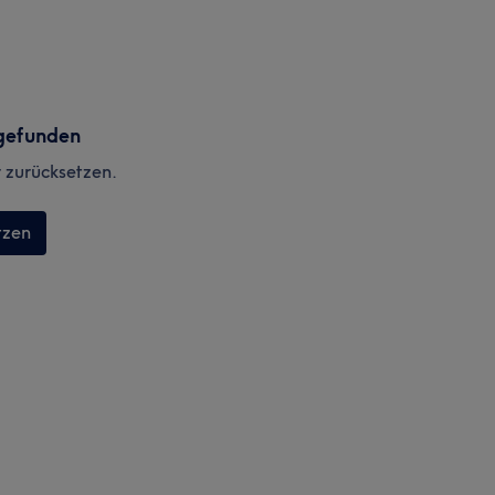
gefunden
r zurücksetzen.
tzen