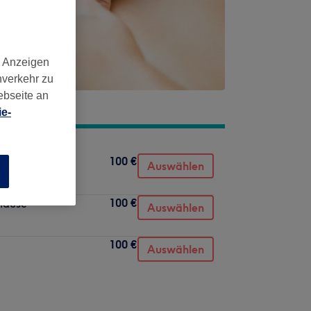
d Anzeigen
nverkehr zu
ebseite an
e-
100 €
e
Auswählen
n
100 €
Hause
Auswählen
100 €
Auswählen