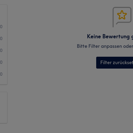
0
Keine Bewertung 
0
Bitte Filter anpassen ode
0
Filter zurückse
0
0