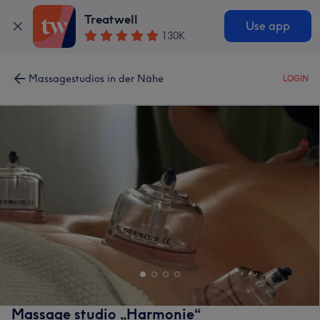
Treatwell
Use app
130K
Massagestudios in der Nähe
LOGIN
Massage studio „Harmonie“