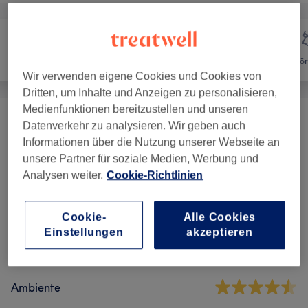
Gesicht
Massage
Kör
Wir verwenden eigene Cookies und Cookies von
Dritten, um Inhalte und Anzeigen zu personalisieren,
Medienfunktionen bereitzustellen und unseren
Massagen
(
11
)
ab 40 €
Datenverkehr zu analysieren. Wir geben auch
Informationen über die Nutzung unserer Webseite an
unsere Partner für soziale Medien, Werbung und
Analysen weiter.
Cookie-Richtlinien
Salonbewertungen
Cookie-
Alle Cookies
4,9
Einstellungen
akzeptieren
186 Bewertungen
Ambiente