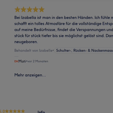
Bei Izabella ist man in den besten Händen. Ich fühle m
schafft ein tolles Atmosfäre für die vollständige En
auf meine Bedürfnisse, findet die Verspannungen und
stück für stück tiefer bis sie möglichst gelöst sind. D
neugeboren.
Behandelt von Izabelle
•
Schulter-, Rücken- & Nackenmas
Moti
•
vor 2 Monaten
Mehr anzeigen...
5.0
Info