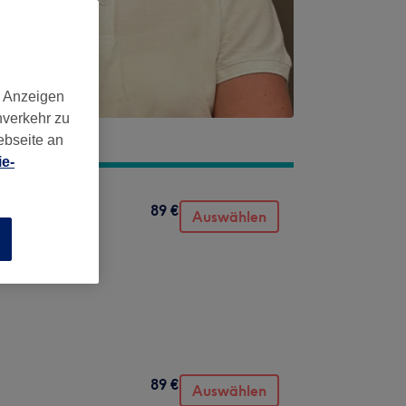
d Anzeigen
nverkehr zu
ebseite an
e-
89 €
Auswählen
n
89 €
Auswählen