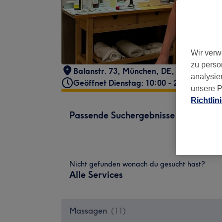
Wir verw
zu perso
Balanstr. 73
,
München
,
DE
,
81541
analysie
Geöffnet Dienstag: 10:00 - 20:00
unsere P
Richtlin
Passende Suchergebnisse
Nicht gefunden wonach du gesucht hast?
Alle Services
Massagen
(
11
)