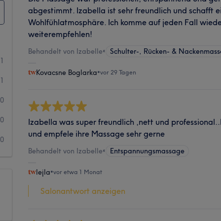
abgestimmt. Izabella ist sehr freundlich und schafft
Wohlfühlatmosphäre. Ich komme auf jeden Fall wiede
weiterempfehlen!
Behandelt von Izabelle
•
Schulter-, Rücken- & Nackenmas
11
Kovacsne Boglarka
•
vor 29 Tagen
1
0
0
Izabella was super freundlich ,nett und professional.
und empfele ihre Massage sehr gerne
0
Behandelt von Izabelle
•
Entspannungsmassage
lejla
•
vor etwa 1 Monat
Salonantwort anzeigen