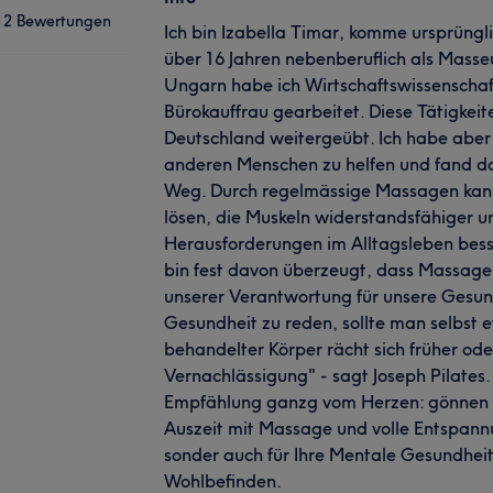
12 Bewertungen
Ich bin Izabella Timar, komme ursprüngl
über 16 Jahren nebenberuflich als Masseu
Ungarn habe ich Wirtschaftswissenschaft
Bürokauffrau gearbeitet. Diese Tätigkeit
Deutschland weitergeübt. Ich habe aber
anderen Menschen zu helfen und fand da
Weg. Durch regelmässige Massagen kan
lösen, die Muskeln widerstandsfähiger u
Herausforderungen im Alltagsleben besse
bin fest davon überzeugt, dass Massage ke
unserer Verantwortung für unsere Gesund
Gesundheit zu reden, sollte man selbst et
behandelter Körper rächt sich früher oder
Vernachlässigung" - sagt Joseph Pilates
Empfählung ganzg vom Herzen: gönnen S
Auszeit mit Massage und volle Entspannu
sonder auch für Ihre Mentale Gesundheit, 
Wohlbefinden.