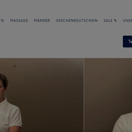
IK
MASSAGE
MÄNNER
GESCHENKGUTSCHEIN
SALE %
UNS
T