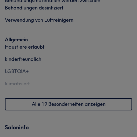
Behandlungsmaterialien werden zwischen
Behandlungen desinfiziert
Verwendung von Luftreinigern
Was unsere Kunden über MaryTeam sagen
Allgemein
Aufmerksam
5
Haustiere erlaubt
kinderfreundlich
LGBTQIA+
klimatisiert
Alle 19 Besonderheiten anzeigen
Saloninfo