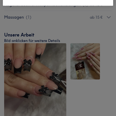
Augenbrauen & Wimpernbehandlungen
(
3
)
ab 12 €
Massagen
(
1
)
ab 15 €
Unsere Arbeit
Bild anklicken für weitere Details