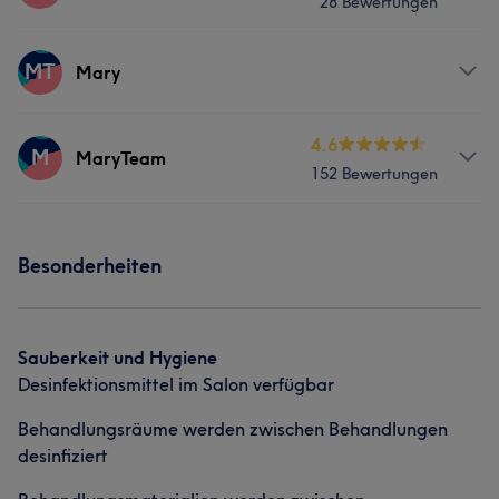
28 Bewertungen
Services
MT
Mary
Nägel
Gesicht
Massage
Services
4.6
M
MaryTeam
152 Bewertungen
Nägel
Massage
Services
Besonderheiten
Nägel
Gesicht
Massage
Portfolio
Sauberkeit und Hygiene
Desinfektionsmittel im Salon verfügbar
Behandlungsräume werden zwischen Behandlungen
desinfiziert