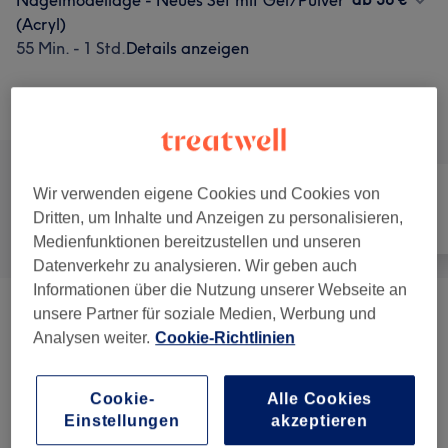
Nagelmodellage - Neues Set mit Gel/Pulver
(Acryl)
55 Min. - 1 Std.
Details anzeigen
Alle Services
Wir verwenden eigene Cookies und Cookies von
Dritten, um Inhalte und Anzeigen zu personalisieren,
Alle
Nägel
Gesicht
Medienfunktionen bereitzustellen und unseren
Datenverkehr zu analysieren. Wir geben auch
Informationen über die Nutzung unserer Webseite an
unsere Partner für soziale Medien, Werbung und
Maniküre & Pediküre
(
4
)
ab 16 €
Analysen weiter.
Cookie-Richtlinien
Nagelmodellage
(
5
)
ab 15 €
Cookie-
Alle Cookies
Wimpernverlängerungen
(
8
)
ab 15 €
Einstellungen
akzeptieren