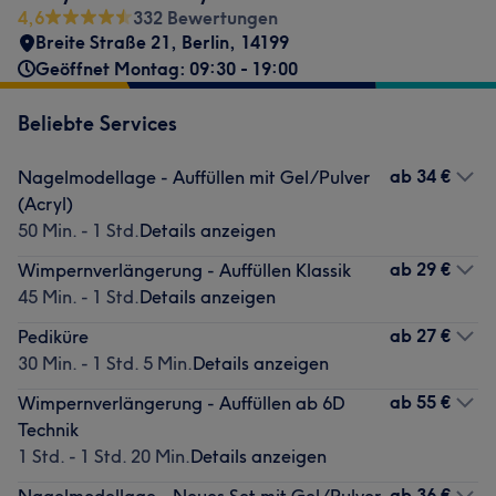
4,6
332 Bewertungen
Breite Straße 21
,
Berlin
,
14199
Geöffnet Montag: 09:30 - 19:00
Beliebte Services
ab
34 €
Nagelmodellage - Auffüllen mit Gel/Pulver
(Acryl)
50 Min. - 1 Std.
Details anzeigen
ab
29 €
Wimpernverlängerung - Auffüllen Klassik
45 Min. - 1 Std.
Details anzeigen
ab
27 €
Pediküre
30 Min. - 1 Std. 5 Min.
Details anzeigen
ab
55 €
Wimpernverlängerung - Auffüllen ab 6D
Technik
1 Std. - 1 Std. 20 Min.
Details anzeigen
ab
36 €