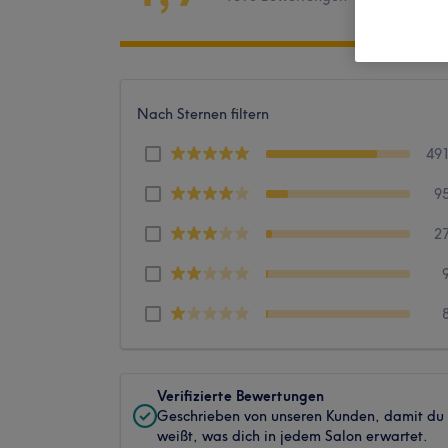
Nach Sternen filtern
49
9
2
Verifizierte Bewertungen
Geschrieben von unseren Kunden, damit du
weißt, was dich in jedem Salon erwartet.