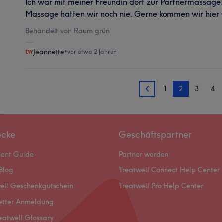
Ich war mit meiner Freundin dort zur Partnermassage. 
Massage hatten wir noch nie. Gerne kommen wir hier
Behandelt von Raum grün
Jeannette
•
vor etwa 2 Jahren
1
2
3
4
1
ecke
Geschäftspartner
ment Guide
Partner werden
Blog
Treatwell Connect Help Center
ell Geschenkgutschein
Treatwell Pro Help Center
etter Anmeldung
eatwell Glossary