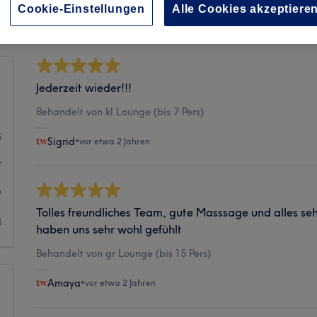
Sauberkeit
Cookie-Einstellungen
Alle Cookies akzeptiere
Jederzeit wieder!!!
1
Behandelt von kl Lounge (bis 7 Pers)
5
Sigrid
•
vor etwa 2 Jahren
7
9
Tolles freundliches Team, gute Masssage und alles sehr
8
haben uns sehr wohl gefühlt
Behandelt von gr Lounge (bis 15 Pers)
Amaya
•
vor etwa 2 Jahren