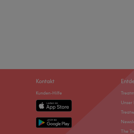
Kontakt
Entd
Kunden-Hilfe
Treat
Unser 
Treatw
Newsl
The Tr