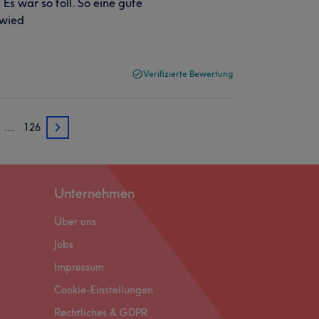
Es war so toll. So eine gute
 wied
Verifizierte Bewertung
…
126
3
Unternehmen
Über uns
Jobs
Impressum
Cookie-Einstellungen
Rechtliches & GDPR