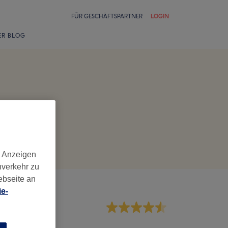
FÜR GESCHÄFTSPARTNER
LOGIN
ER BLOG
d Anzeigen
nverkehr zu
ebseite an
e-
rvice