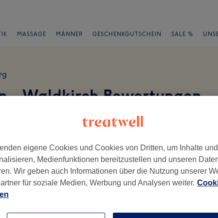
IK
MASSAGE
MÄNNER
GESCHENKGUTSCHEIN
SALE %
UNS
rg
 - Waldkirch Bewertungen
irch
en
enden eigene Cookies und Cookies von Dritten, um Inhalte un
nalisieren, Medienfunktionen bereitzustellen und unseren Date
ren. Wir geben auch Informationen über die Nutzung unserer W
ch geschrieben.
artner für soziale Medien, Werbung und Analysen weiter.
Cooki
ien
Ambiente
Se