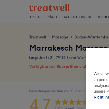
FRISEUR
NÄGEL
HAARENTFERNUNG
KOSMET
Treatwell
Massage
Baden-Württembe
>
>
Marrakesch Massagen
Lange Straße 21, 79183 Baden-Württemberg - Waldk
Verfügbarkeit überprüfen und online buch
Wir verw
zu perso
analysie
Bewertungen werden von Kunden nach ihrem Besu
unsere P
4,7
Richtlin
1093 Bewertungen