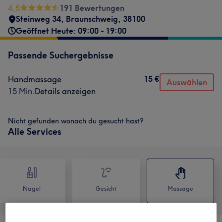
4,5
191 Bewertungen
Steinweg 34
,
Braunschweig
,
38100
Geöffnet Heute: 09:00 - 19:00
Passende Suchergebnisse
15 €
Handmassage
Auswählen
15 Min.
Details anzeigen
Nicht gefunden wonach du gesucht hast?
Alle Services
Nägel
Gesicht
Massage