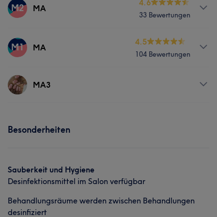
4.6
M2
MA
33 Bewertungen
Services
4.5
M1
MA
104 Bewertungen
Nägel
Gesicht
Massage
Services
MA3
Nägel
Gesicht
Massage
Services
Besonderheiten
Nägel
Gesicht
Massage
Sauberkeit und Hygiene
Desinfektionsmittel im Salon verfügbar
Behandlungsräume werden zwischen Behandlungen
desinfiziert