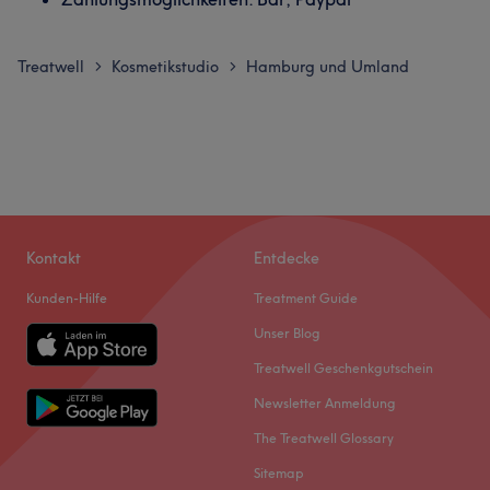
Treatwell
Kosmetikstudio
Hamburg und Umland
>
>
Kontakt
Entdecke
Kunden-Hilfe
Treatment Guide
Unser Blog
Treatwell Geschenkgutschein
Newsletter Anmeldung
The Treatwell Glossary
Sitemap