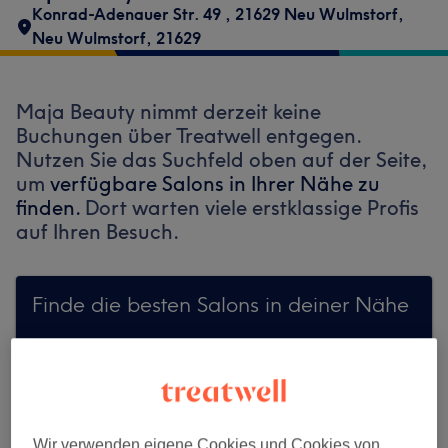
Konrad-Adenauer Str. 49
,
21629 Neu Wulmstorf
,
Neu Wulmstorf
,
21629
Maja Beauty nimmt derzeit keine
Buchungen über Treatwell entgegen.
Nutzen Sie das Suchfeld oben auf der Seite,
um
verfügbare Salons in Ihrer Nähe zu
finden.
Dort warten viele erstklassige Profis
auf Ihren Besuch.
Finde die besten Salons in deiner Nähe
Auf Treatwell finden
Wir verwenden eigene Cookies und Cookies von