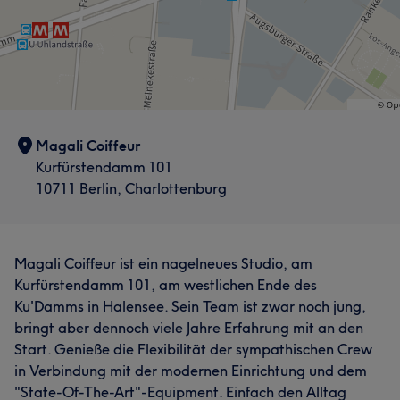
Magali Coiffeur
Kurfürstendamm 101
10711 Berlin, Charlottenburg
Magali Coiffeur ist ein nagelneues Studio, am
Kurfürstendamm 101, am westlichen Ende des
Ku'Damms in Halensee. Sein Team ist zwar noch jung,
Was unsere Kunden über Daniela sagen
bringt aber dennoch viele Jahre Erfahrung mit an den
Start. Genieße die Flexibilität der sympathischen Crew
Talentiert
9
Professionell
6
Herzlich
5
in Verbindung mit der modernen Einrichtung und dem
"State-Of-The-Art"-Equipment. Einfach den Alltag
Sympathisch
5