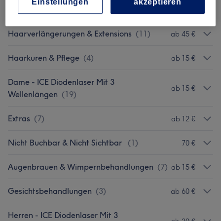
Einstellungen
akzeptieren
Kinder - Haarschnitte & Stylings
(
4
)
ab 25 €
Haarverlängerungen & Extensions
(
11
)
ab 45 €
Haarkuren & Pflege
(
4
)
ab 15 €
Dame - ICE Diodenlaser Mit 3
ab 15 €
Wellenlängen
(
19
)
Extras
(
7
)
ab 12 €
Nicht Buchbar & Nicht Sichtbar
(
1
)
70 €
Augenbrauen & Wimpernbehandlungen
(
7
)
ab 15 €
Gesichtsbehandlungen
(
3
)
ab 60 €
Herren - ICE Diodenlaser Mit 3