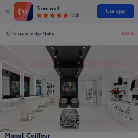
Treatwell
Use app
130K
Friseure in der Nähe
LOGIN
Magali Coiffeur