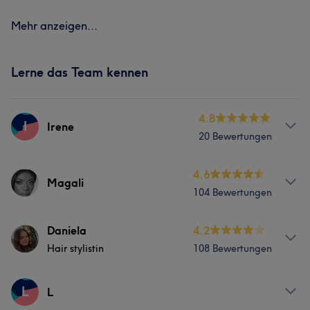
Mehr anzeigen...
Lerne das Team kennen
4.8
I
Irene
20 Bewertungen
Info
4.6
Magali
104 Bewertungen
Top Friseurinmeister
Services
Services
Daniela
4.2
Hair stylistin
108 Bewertungen
Friseur
Haarentfernung
Friseur
Gesicht
Haarentfernung
Info
L
L
Was unsere Kunden über Magali sagen
Top Stylistin , mehrere Jahre Erfahrung , meine Stärken