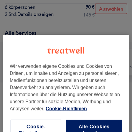
90 €
6 körperzonen
Auswählen
2 Std.
Details anzeigen
145 €
Alle Services
Wir verwenden eigene Cookies und Cookies von
Alle
Friseur
Haarentfernun
Dritten, um Inhalte und Anzeigen zu personalisieren,
Medienfunktionen bereitzustellen und unseren
Datenverkehr zu analysieren. Wir geben auch
Damen - Haarschnitte & Stylings
(
20
)
ab 12 €
Informationen über die Nutzung unserer Webseite an
unsere Partner für soziale Medien, Werbung und
Damen - Coloration & Farbe
(
6
)
Analysen weiter.
Cookie-Richtlinien
ab 80 €
Herren - Haarschnitte & Rasuren
(
3
)
ab 25 €
Cookie-
Alle Cookies