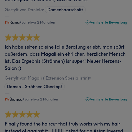
Gestylt von Daniela
•
Damenhaarschnitt
Rana
•
vor etwa 2 Monaten
Verifizierte Bewertung
Ich habe selten so eine tolle Beratung erlebt, man spürt
außerdem, dass Magali ein ehrlicher, herzlicher Mensch
ist. Das Ergebnis (Strähnen) isr super! Neuer Herzens-
Salon :)
Gestylt von Magali ( Extension Spezialistin)
•
Damen - Strähnen Oberkopf
Bianca
•
vor etwa 2 Monaten
Verifizierte Bewertung
Finally found the haircut that truly works with my hair
instead of against it. 💇🏻‍♀️✨ I asked for an Asian layered