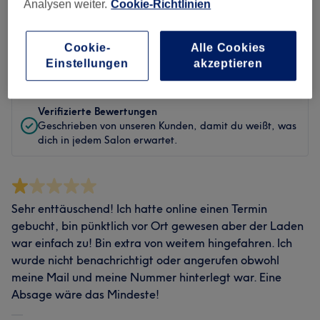
Analysen weiter.
Cookie-Richtlinien
Bewertungen filtern
Cookie-
Alle Cookies
Bewertung
Nach Sternen filtern
Einstellungen
akzeptieren
Verifizierte Bewertungen
Geschrieben von unseren Kunden, damit du weißt, was
dich in jedem Salon erwartet.
Sehr enttäuschend! Ich hatte online einen Termin
gebucht, bin pünktlich vor Ort gewesen aber der Laden
war einfach zu! Bin extra von weitem hingefahren. Ich
wurde nicht benachrichtigt oder angerufen obwohl
meine Mail und meine Nummer hinterlegt war. Eine
Absage wäre das Mindeste!