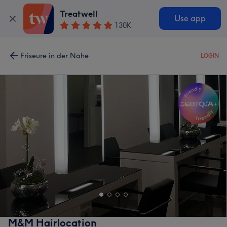
Treatwell
Use app
130K
Friseure in der Nähe
LOGIN
M&M Hairlocation