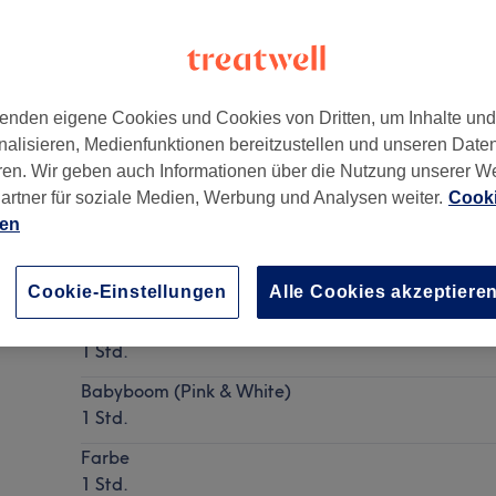
enden eigene Cookies und Cookies von Dritten, um Inhalte un
nalisieren, Medienfunktionen bereitzustellen und unseren Date
1
ren. Wir geben auch Informationen über die Nutzung unserer W
artner für soziale Medien, Werbung und Analysen weiter.
Cooki
ien
Auffüllen mit Gel oder Acryl
Details anzeigen
Cookie-Einstellungen
Alle Cookies akzeptiere
Natur
1 Std.
Babyboom (Pink & White)
1 Std.
Farbe
1 Std.