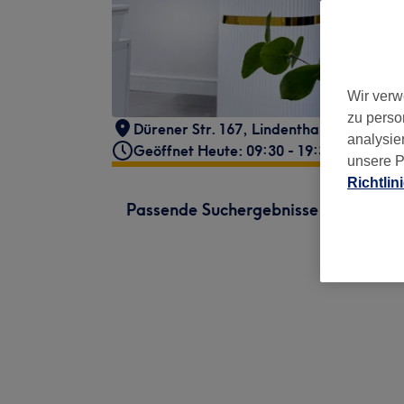
Wir verw
zu perso
Dürener Str. 167
,
Lindenthal
,
Köln
,
5093
analysie
Geöffnet Heute: 09:30 - 19:30
unsere P
Richtlin
Passende Suchergebnisse