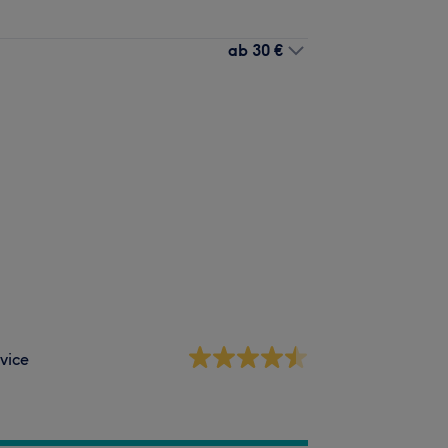
ab
30 €
vice