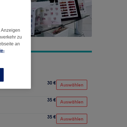
d Anzeigen
nverkehr zu
ebseite an
e-
n
30 €
Auswählen
35 €
Auswählen
35 €
Auswählen