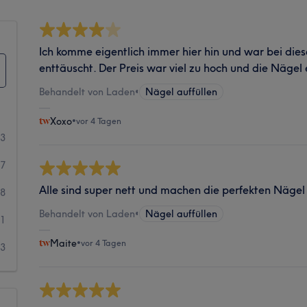
Ich komme eigentlich immer hier hin und war bei die
enttäuscht. Der Preis war viel zu hoch und die Nägel
Behandelt von Laden
•
Nägel auffüllen
Xoxo
•
vor 4 Tagen
23
27
Alle sind super nett und machen die perfekten Nägel
8
Behandelt von Laden
•
Nägel auffüllen
1
Maite
•
vor 4 Tagen
3