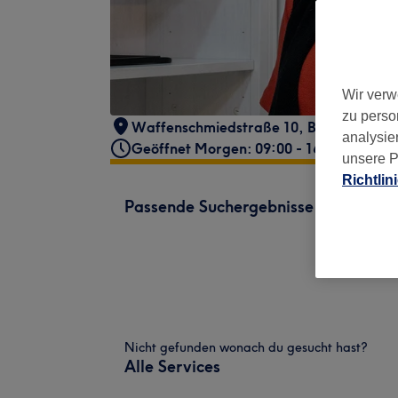
Wir verw
zu perso
Waffenschmiedstraße 10
,
Bogenhausen
analysie
Geöffnet Morgen: 09:00 - 16:00
unsere P
Richtlin
Passende Suchergebnisse
Nicht gefunden wonach du gesucht hast?
Alle Services