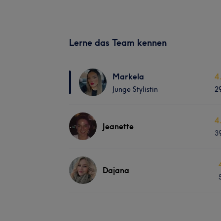
Lerne das Team kennen
Markela
4
Junge Stylistin
2
4
Jeanette
3
Dajana