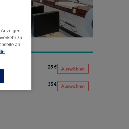
d Anzeigen
nverkehr zu
ebseite an
e-
25 €
Auswählen
n
35 €
hnen
Auswählen