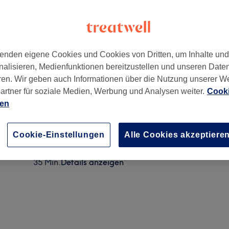
enden eigene Cookies und Cookies von Dritten, um Inhalte un
nalisieren, Medienfunktionen bereitzustellen und unseren Date
,
München
,
81927
ren. Wir geben auch Informationen über die Nutzung unserer W
artner für soziale Medien, Werbung und Analysen weiter.
Cooki
ien
junge (bis 14 Jahre) - Waschen, Schneiden & Stylen
30 Min.
Details anzeigen
Cookie-Einstellungen
Alle Cookies akzeptiere
Mädchen (bis 14 Jahre) - Waschen, Schneiden & Fö
35 Min.
Details anzeigen