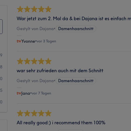
War jetzt zum 2. Mal da & bei Dajana ist es einfach 
Gestylt von Dajana
•
Damenhaarschnitt
Yvonne
•
vor 3 Tagen
89
98
war sehr zufrieden auch mit dem Schnitt
10
Gestylt von Dajana
•
Damenhaarschnitt
5
Jana
•
vor 7 Tagen
0
All really good:) i recommend them 100%