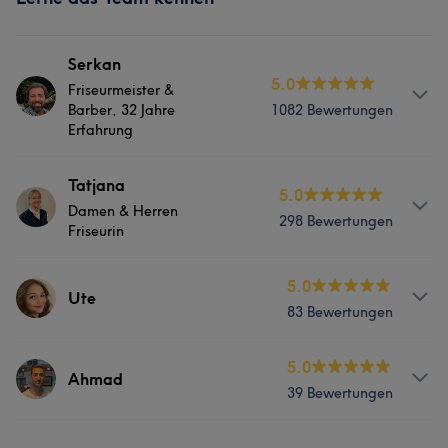
Serkan
5.0
Friseurmeister &
Barber, 32 Jahre
1082 Bewertungen
Erfahrung
Services
Tatjana
5.0
Damen & Herren
298 Bewertungen
Friseur
Friseurin
Services
5.0
Was unsere Kunden über Serkan sagen
Ute
83 Bewertungen
Friseur
Professionell
100
Außergewöhnlich
56
Kompetent
50
Services
5.0
Herzlich
45
Ahmad
Was unsere Kunden über Tatjana sagen
39 Bewertungen
Friseur
Professionell
33
Kompetent
20
Erfahren
17
Services