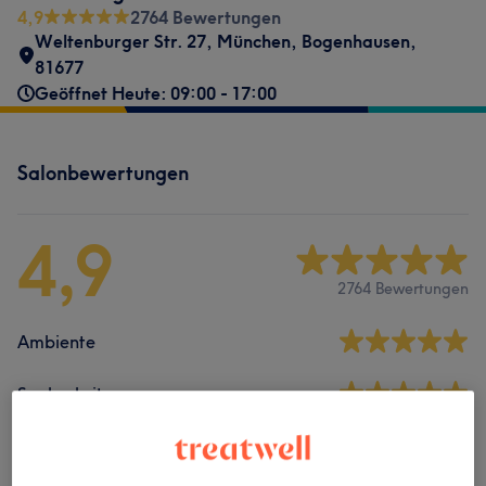
4,9
2764 Bewertungen
Weltenburger Str. 27
,
München, Bogenhausen
,
81677
Geöffnet Heute: 09:00 - 17:00
Salonbewertungen
4,9
2764 Bewertungen
Ambiente
Sauberkeit
Service