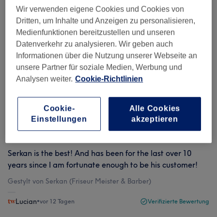
Wir verwenden eigene Cookies und Cookies von
Dritten, um Inhalte und Anzeigen zu personalisieren,
Bewertungen filtern
Medienfunktionen bereitzustellen und unseren
Datenverkehr zu analysieren. Wir geben auch
Bewertung
Nach Sternen filtern
Informationen über die Nutzung unserer Webseite an
unsere Partner für soziale Medien, Werbung und
Analysen weiter.
Cookie-Richtlinien
Verifizierte Bewertungen
Geschrieben von unseren Kunden, damit du weißt, was
dich in jedem Salon erwartet.
Cookie-
Alle Cookies
Einstellungen
akzeptieren
Serkan is the best! And has been for the last over 10
years since I am fortunate enough to be his customer!
Gestylt von Serkan (Friseur Meister & Barber)
Lucian
•
vor 12 Tagen
Verifizierte Bewertung