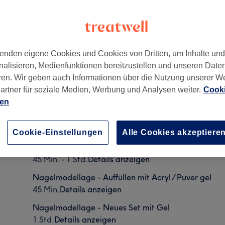
enden eigene Cookies und Cookies von Dritten, um Inhalte un
nalisieren, Medienfunktionen bereitzustellen und unseren Date
nchen
,
80339
ren. Wir geben auch Informationen über die Nutzung unserer W
artner für soziale Medien, Werbung und Analysen weiter.
Cooki
ien
Pediküre
30 Min. - 50 Min.
Details anzeigen
Cookie-Einstellungen
Alle Cookies akzeptiere
Nagelmodellage - Auffüllen mit flüssigem Gel
45 Min. - 1 Std.
Details anzeigen
Nagelmodellage - Auffüllen mit Acryl / Puver gel
45 Min.
Details anzeigen
Nagelmodellage - Neues Set mit Gel
1 Std.
Details anzeigen