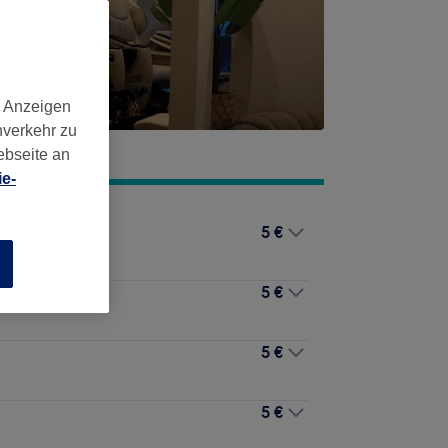
d Anzeigen
nverkehr zu
ebseite an
e-
5 €
n
5 €
5 €
5 €