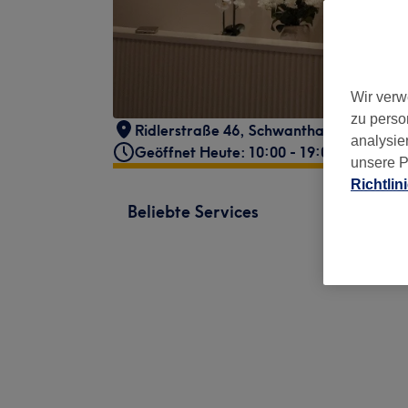
Wir verw
zu perso
Ridlerstraße 46
,
Schwanthalerhöhe
,
Mü
analysie
Geöffnet Heute: 10:00 - 19:00
unsere P
Richtlin
Beliebte Services