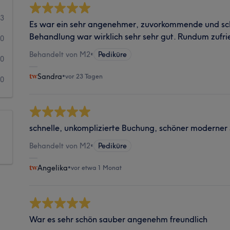
3
Es war ein sehr angenehmer, zuvorkommende und sch
Behandlung war wirklich sehr sehr gut. Rundum zufr
0
Behandelt von M2
•
Pediküre
0
Sandra
•
vor 23 Tagen
0
schnelle, unkomplizierte Buchung, schöner moderner 
Behandelt von M2
•
Pediküre
Angelika
•
vor etwa 1 Monat
War es sehr schön sauber angenehm freundlich