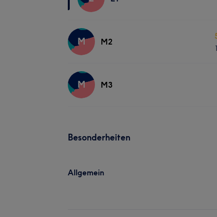
M
M2
M
M3
Besonderheiten
Allgemein