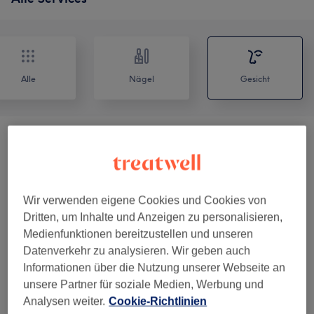
Alle
Nägel
Gesicht
Gesichtsbehandlungen
(
1
)
ab 55 €
Augenbrauen &
ab 8,10 €
Wimpernbehandlungen
(
4
)
Wir verwenden eigene Cookies und Cookies von
Dritten, um Inhalte und Anzeigen zu personalisieren,
Wimpernverlängerungen
(
1
)
ab 15 €
Medienfunktionen bereitzustellen und unseren
Datenverkehr zu analysieren. Wir geben auch
Informationen über die Nutzung unserer Webseite an
Unsere Arbeit
unsere Partner für soziale Medien, Werbung und
Bild anklicken für weitere Details
Analysen weiter.
Cookie-Richtlinien