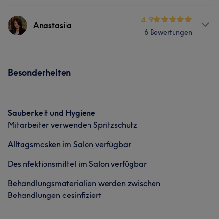
Services
4.9
Anastasiia
6 Bewertungen
Nägel
Services
Besonderheiten
Nägel
Gesicht
Portfolio
Sauberkeit und Hygiene
Mitarbeiter verwenden Spritzschutz
Alltagsmasken im Salon verfügbar
Desinfektionsmittel im Salon verfügbar
Behandlungsmaterialien werden zwischen
Behandlungen desinfiziert