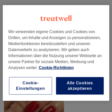
Alle Services
Maniküre & Pediküre
(
14
)
ab 5 €
Wir verwenden eigene Cookies und Cookies von
Dritten, um Inhalte und Anzeigen zu personalisieren,
Nagelmodellage
(
4
)
ab 15 €
Medienfunktionen bereitzustellen und unseren
Datenverkehr zu analysieren. Wir geben auch
Unsere Arbeit
Informationen über die Nutzung unserer Webseite an
Bild anklicken für weitere Details
unsere Partner für soziale Medien, Werbung und
Analysen weiter.
Cookie-Richtlinien
Cookie-
Alle Cookies
Einstellungen
akzeptieren