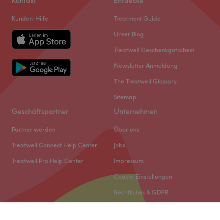
Kontakt
Entdecke
Kunden-Hilfe
Treatment Guide
Unser Blog
Treatwell Geschenkgutschein
Newsletter Anmeldung
The Treatwell Glossary
Sitemap
Geschäftspartner
Unternehmen
Partner werden
Über uns
Treatwell Connect Help Center
Jobs
Treatwell Pro Help Center
Impressum
Cookie-Einstellungen
Rechtliches & GDPR