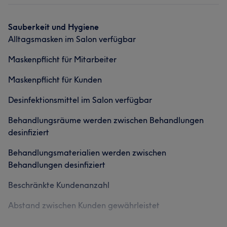
Was unsere Kunden über Bianca sagen
Sauberkeit und Hygiene
Alltagsmasken im Salon verfügbar
Professionell
10
Kompetent
7
Talentiert
6
Maskenpflicht für Mitarbeiter
Maskenpflicht für Kunden
Desinfektionsmittel im Salon verfügbar
Behandlungsräume werden zwischen Behandlungen
desinfiziert
Behandlungsmaterialien werden zwischen
Behandlungen desinfiziert
Beschränkte Kundenanzahl
Abstand zwischen Kunden gewährleistet