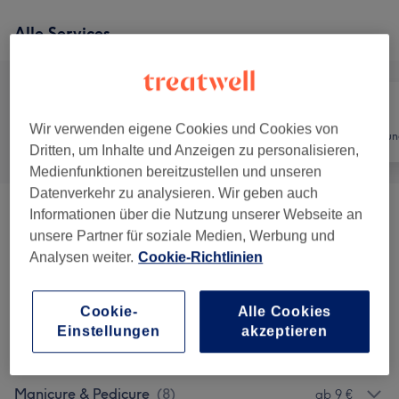
Alle Services
Wir verwenden eigene Cookies und Cookies von
Alle
Nägel
Haarentfernun
Dritten, um Inhalte und Anzeigen zu personalisieren,
Medienfunktionen bereitzustellen und unseren
Datenverkehr zu analysieren. Wir geben auch
Informationen über die Nutzung unserer Webseite an
Facials
(
4
)
ab 84 €
unsere Partner für soziale Medien, Werbung und
Analysen weiter.
Cookie-Richtlinien
Lash Extensions
(
3
)
ab 29 €
Brows & Lashes
(
10
)
ab 14 €
Cookie-
Alle Cookies
Einstellungen
akzeptieren
Haarentfernung Mit Fadentechnik
(
2
)
14 €
Manicure & Pedicure
(
8
)
ab 9 €