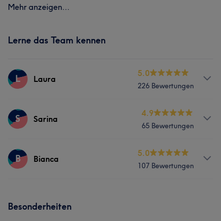
Mehr anzeigen...
Lerne das Team kennen
5.0
L
Laura
226 Bewertungen
Services
4.9
S
Sarina
65 Bewertungen
Nägel
Gesicht
Haarentfernung
Services
5.0
B
Bianca
Was unsere Kunden über Laura sagen
107 Bewertungen
Nägel
Gesicht
Haarentfernung
Professionell
27
Kompetent
21
Herzlich
15
Services
Sympathisch
14
Besonderheiten
Nägel
Gesicht
Haarentfernung