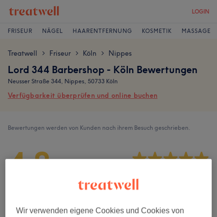
LOGIN
FRISEUR
NÄGEL
HAARENTFERNUNG
KOSMETIK
MASSAGE
Treatwell
Friseur
Köln
Nippes
>
>
>
Lord 344 Barbershop - Köln Bewertungen
Neusser Straße 344, Nippes, 50733 Köln
Verfügbarkeit überprüfen und online buchen
Bewertungen werden von Kunden nach ihrem Besuch geschrieben.
4,8
120 Bewertungen
Ambiente
Wir verwenden eigene Cookies und Cookies von