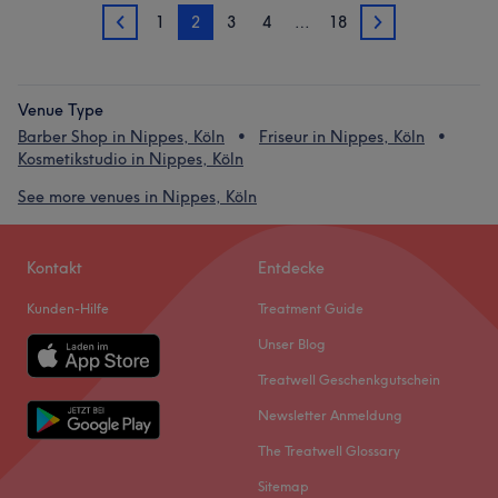
1
2
3
4
…
18
1
3
Venue Type
Barber Shop in Nippes, Köln
Friseur in Nippes, Köln
Kosmetikstudio in Nippes, Köln
See more venues in Nippes, Köln
Kontakt
Entdecke
Kunden-Hilfe
Treatment Guide
Unser Blog
Treatwell Geschenkgutschein
Newsletter Anmeldung
The Treatwell Glossary
Sitemap