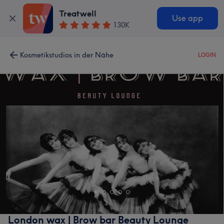
Treatwell
Use app
130K
Kosmetikstudios in der Nähe
LOGIN
London wax | Brow bar Beauty Lounge