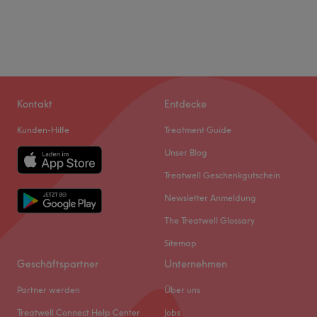
Kontakt
Entdecke
Kunden-Hilfe
Treatment Guide
Unser Blog
Treatwell Geschenkgutschein
Newsletter Anmeldung
The Treatwell Glossary
Sitemap
Geschäftspartner
Unternehmen
Partner werden
Über uns
Treatwell Connect Help Center
Jobs