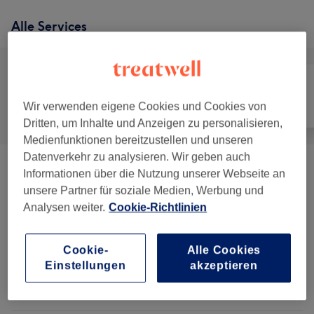
Alle Services
Wir verwenden eigene Cookies und Cookies von
Alle
Friseur
Gesicht
Dritten, um Inhalte und Anzeigen zu personalisieren,
Medienfunktionen bereitzustellen und unseren
Datenverkehr zu analysieren. Wir geben auch
Damen - Haarschnitte & Styling
(
8
)
ab 22 €
Informationen über die Nutzung unserer Webseite an
unsere Partner für soziale Medien, Werbung und
Damen - Colorationen, Schnitte &
Analysen weiter.
Cookie-Richtlinien
ab 45 €
Föhnen
(
10
)
Cookie-
Alle Cookies
Herren - Haarschnitte & Rasuren
(
6
)
ab 15 €
Einstellungen
akzeptieren
Make-Up
(
3
)
ab 50 €