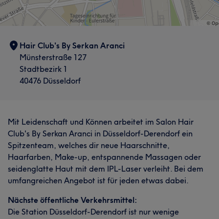
Was unsere Kunden über Serkan sagen
Kompetent
25
Professionell
22
Freundlich
21
Hair Club's By Serkan Aranci
Erfahren
16
Münsterstraße 127
Stadtbezirk 1
40476 Düsseldorf
Mit Leidenschaft und Können arbeitet im Salon Hair
Club's By Serkan Aranci in Düsseldorf-Derendorf ein
Spitzenteam, welches dir neue Haarschnitte,
Haarfarben, Make-up, entspannende Massagen oder
seidenglatte Haut mit dem IPL-Laser verleiht. Bei dem
umfangreichen Angebot ist für jeden etwas dabei.
Nächste öffentliche Verkehrsmittel:
Die Station Düsseldorf-Derendorf ist nur wenige