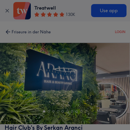
Treatwell
Use app
130K
Friseure in der Nähe
LOGIN
Hair Club's By Serkan Aranci