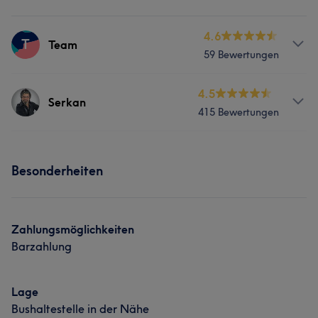
4.6
T
Team
59 Bewertungen
Services
4.5
Serkan
415 Bewertungen
Friseur
Gesicht
Haarentfernung
Services
Besonderheiten
Friseur
Gesicht
Haarentfernung
Portfolio
Zahlungsmöglichkeiten
Barzahlung
Lage
Bushaltestelle in der Nähe