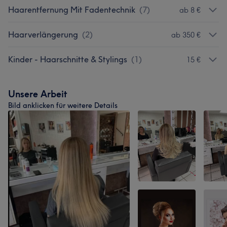
Haarentfernung Mit Fadentechnik
(
7
)
ab 8 €
Haarverlängerung
(
2
)
ab 350 €
Kinder - Haarschnitte & Stylings
(
1
)
15 €
Unsere Arbeit
Bild anklicken für weitere Details