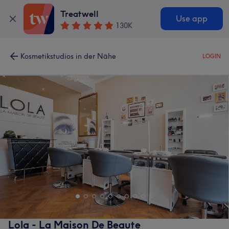
Treatwell
Use app
130K
Kosmetikstudios in der Nähe
LOGIN
Lola - La Maison De Beaute