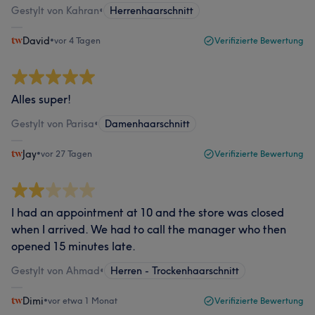
Gestylt von Kahran
•
Herrenhaarschnitt
David
•
vor 4 Tagen
Verifizierte Bewertung
Alles super!
Gestylt von Parisa
•
Damenhaarschnitt
Jay
•
vor 27 Tagen
Verifizierte Bewertung
I had an appointment at 10 and the store was closed
when I arrived. We had to call the manager who then
opened 15 minutes late.
Gestylt von Ahmad
•
Herren - Trockenhaarschnitt
Dimi
•
vor etwa 1 Monat
Verifizierte Bewertung