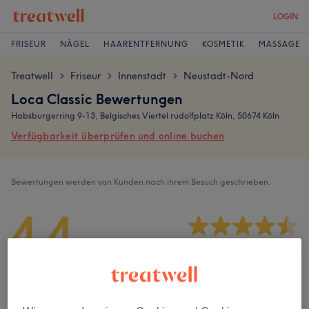
LOGIN
FRISEUR
NÄGEL
HAARENTFERNUNG
KOSMETIK
MASSAGE
Treatwell
Friseur
Innenstadt
Neustadt-Nord
>
>
>
Loca Classic Bewertungen
Habsburgerring 9-13, Belgisches Viertel rudolfplatz Köln, 50674 Köln
Verfügbarkeit überprüfen und online buchen
Bewertungen werden von Kunden nach ihrem Besuch geschrieben.
4,4
41 Bewertungen
Ambiente