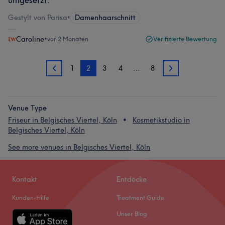
umgesetzt.
Gestylt von Parisa
•
Damenhaarschnitt
Caroline
•
vor 2 Monaten
Verifizierte Bewertung
1
2
3
4
…
8
1
3
Venue Type
Friseur in Belgisches Viertel, Köln
Kosmetikstudio in
Belgisches Viertel, Köln
See more venues in Belgisches Viertel, Köln
Kontakt
Entdecke
Kunden-Hilfe
Treatment Guide
Unser Blog