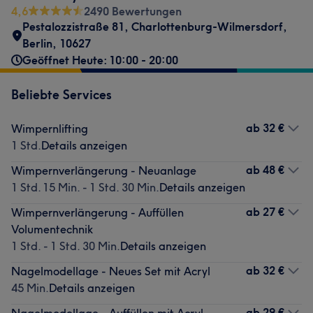
4,6
2490 Bewertungen
Pestalozzistraße 81
,
Charlottenburg-Wilmersdorf
,
Berlin
,
10627
Geöffnet Heute: 10:00 - 20:00
Beliebte Services
ab
32 €
Wimpernlifting
1 Std.
Details anzeigen
ab
48 €
Wimpernverlängerung - Neuanlage
1 Std. 15 Min. - 1 Std. 30 Min.
Details anzeigen
ab
27 €
Wimpernverlängerung - Auffüllen
Volumentechnik
1 Std. - 1 Std. 30 Min.
Details anzeigen
ab
32 €
Nagelmodellage - Neues Set mit Acryl
45 Min.
Details anzeigen
ab
29 €