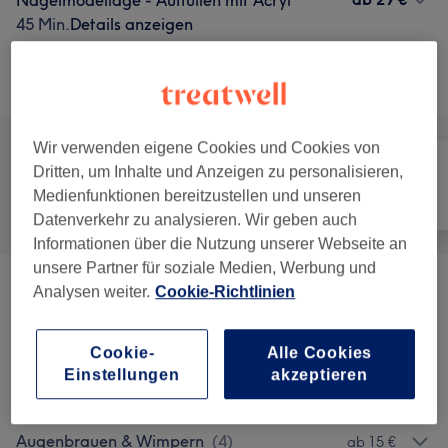
Nagelmodellage - Auffüllen mit Acryl
45 Min.
Details anzeigen
Alle Services
Wir verwenden eigene Cookies und Cookies von
Dritten, um Inhalte und Anzeigen zu personalisieren,
Medienfunktionen bereitzustellen und unseren
Alle
Nägel
Gesicht
Datenverkehr zu analysieren. Wir geben auch
Informationen über die Nutzung unserer Webseite an
unsere Partner für soziale Medien, Werbung und
Analysen weiter.
Cookie-Richtlinien
Maniküre & Pediküre
(
7
)
ab 3 €
Nagelmodellage
(
5
)
ab 10 €
Cookie-
Alle Cookies
Einstellungen
akzeptieren
Wimpernverlängerungen
(
2
)
ab 27 €
Augenbrauen & Wimpern
(
4
)
ab 15 €