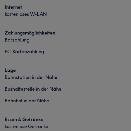
Was unsere Kunden über Team sagen
Internet
kostenloses W-LAN
Freundlich
6
Zahlungsmöglichkeiten
Barzahlung
EC-Kartenzahlung
Lage
Bahnstation in der Nähe
Bushaltestelle in der Nähe
Bahnhof in der Nähe
Essen & Getränke
kostenlose Getränke