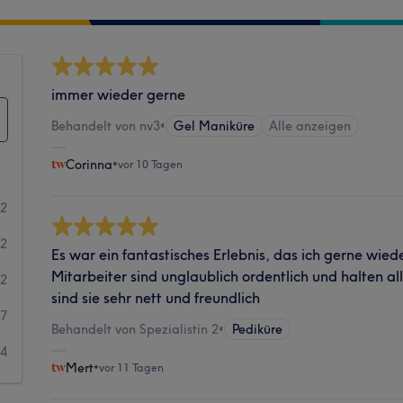
immer wieder gerne
Behandelt von nv3
•
Gel Maniküre
Alle anzeigen
Corinna
•
vor 10 Tagen
22
62
Es war ein fantastisches Erlebnis, das ich gerne wie
Mitarbeiter sind unglaublich ordentlich und halten a
32
sind sie sehr nett und freundlich
7
Behandelt von Spezialistin 2
•
Pediküre
14
Mert
•
vor 11 Tagen