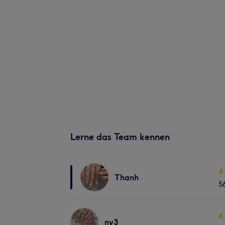
Lerne das Team kennen
4
Thanh
5
4
nv3