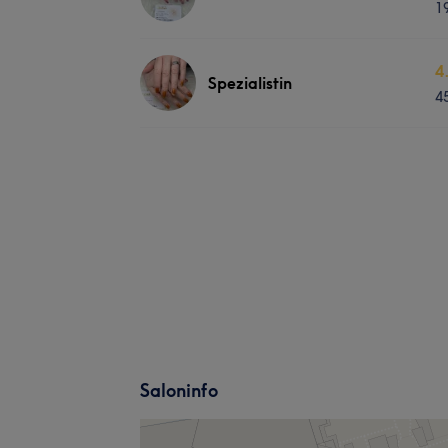
1
4
Spezialistin
4
Saloninfo