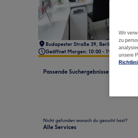
Wir verw
zu perso
Budapester Straße 39
,
Berlin, Charlott
analysie
Geöffnet Morgen: 10:00 - 19:30
unsere P
Richtlin
Passende Suchergebnisse
Nicht gefunden wonach du gesucht hast?
Alle Services