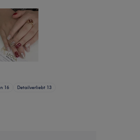
en
16
Detailverliebt
13