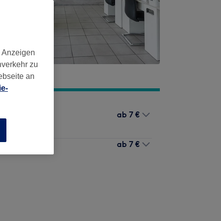
d Anzeigen
nverkehr zu
ebseite an
e-
ab
7 €
n
ab
7 €