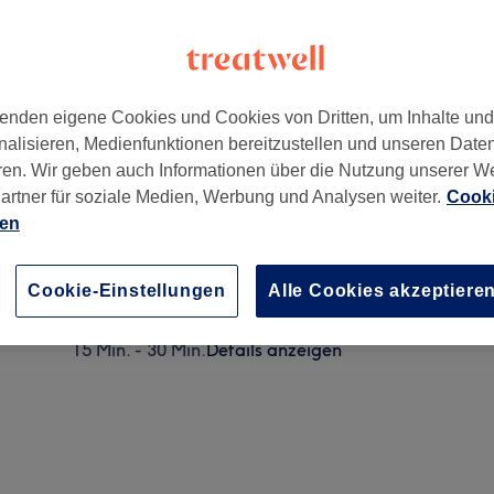
enden eigene Cookies und Cookies von Dritten, um Inhalte un
nalisieren, Medienfunktionen bereitzustellen und unseren Date
enburg
,
10787
ren. Wir geben auch Informationen über die Nutzung unserer W
artner für soziale Medien, Werbung und Analysen weiter.
Cooki
ien
UV-Gel entfernen
15 Min.
Details anzeigen
Cookie-Einstellungen
Alle Cookies akzeptiere
Shellac entfernen
15 Min. - 30 Min.
Details anzeigen