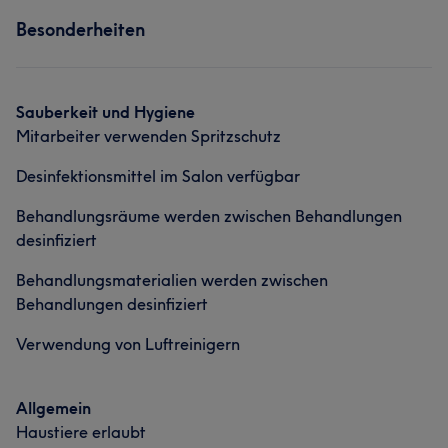
Services
Besonderheiten
Nägel
Was unsere Kunden über Mitarbeiter sagen
Sauberkeit und Hygiene
Mitarbeiter verwenden Spritzschutz
Professionell
7
Gründlich
6
Freundlich
5
Desinfektionsmittel im Salon verfügbar
Rücksichtsvoll
5
Behandlungsräume werden zwischen Behandlungen
desinfiziert
Behandlungsmaterialien werden zwischen
Behandlungen desinfiziert
Verwendung von Luftreinigern
Allgemein
Haustiere erlaubt