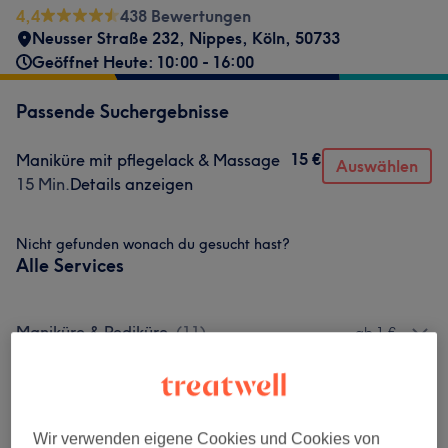
4,4
438 Bewertungen
Neusser Straße 232
,
Nippes
,
Köln
,
50733
Geöffnet Heute: 10:00 - 16:00
Passende Suchergebnisse
15 €
Maniküre mit pflegelack & Massage
Auswählen
15 Min.
Details anzeigen
Nicht gefunden wonach du gesucht hast?
Alle Services
Maniküre & Pediküre
(
11
)
ab 1 €
Nagelmodellage
(
7
)
ab 15 €
Wir verwenden eigene Cookies und Cookies von