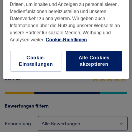
Salonbewertungen
Dritten, um Inhalte und Anzeigen zu personalisieren,
Medienfunktionen bereitzustellen und unseren
Datenverkehr zu analysieren. Wir geben auch
4,4
Informationen über die Nutzung unserer Webseite an
unsere Partner für soziale Medien, Werbung und
438 Bewertungen
Analysen weiter.
Cookie-Richtlinien
Ambiente
Cookie-
Alle Cookies
Sauberkeit
Einstellungen
akzeptieren
Service
Bewertungen filtern
Behandlung
Alle Bewertungen