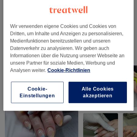
Maniküre & Pediküre
(
11
)
ab 0,50 €
Wir verwenden eigene Cookies und Cookies von
Dritten, um Inhalte und Anzeigen zu personalisieren,
Nagelmodellage
(
10
)
ab 5 €
Medienfunktionen bereitzustellen und unseren
Datenverkehr zu analysieren. Wir geben auch
Unsere Arbeit
Informationen über die Nutzung unserer Webseite an
Bild anklicken für weitere Details
unsere Partner für soziale Medien, Werbung und
Analysen weiter.
Cookie-Richtlinien
Cookie-
Alle Cookies
Einstellungen
akzeptieren