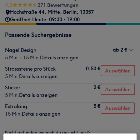
4,3
271 Bewertungen
Hochstraße 44
,
Mitte
,
Berlin
,
13357
Geöffnet Heute: 09:30 - 19:00
Passende Suchergebnisse
ab
2 €
Nagel Design
5 Min. - 15 Min.
Details anzeigen
0,50 €
Strasssteine pro Stück
Auswählen
5 Min.
Details anzeigen
2 €
Sticker
Auswählen
5 Min.
Details anzeigen
5 €
Extralang
Auswählen
15 Min.
Details anzeigen
Nicht gefunden wonach du gesucht hast?
Alle Services