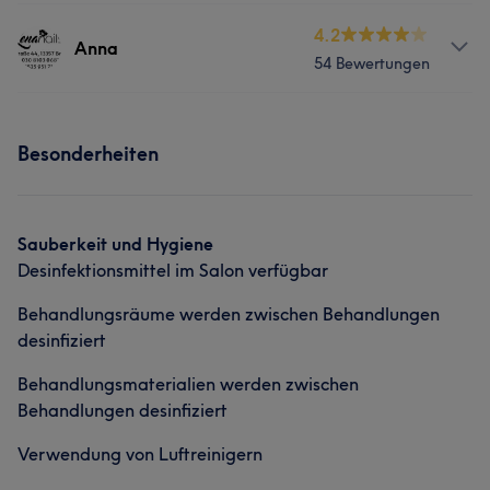
Services
4.2
Anna
54 Bewertungen
Nägel
Services
Portfolio
Besonderheiten
Nägel
Portfolio
Sauberkeit und Hygiene
Desinfektionsmittel im Salon verfügbar
Behandlungsräume werden zwischen Behandlungen
desinfiziert
Behandlungsmaterialien werden zwischen
Behandlungen desinfiziert
Verwendung von Luftreinigern