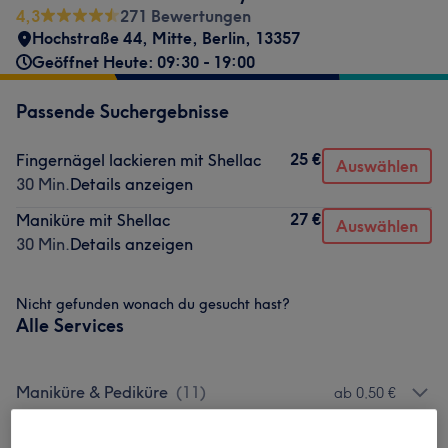
4,3
271 Bewertungen
Hochstraße 44
,
Mitte
,
Berlin
,
13357
Geöffnet Heute: 09:30 - 19:00
Passende Suchergebnisse
25 €
Fingernägel lackieren mit Shellac
Auswählen
30 Min.
Details anzeigen
27 €
Maniküre mit Shellac
Auswählen
30 Min.
Details anzeigen
Nicht gefunden wonach du gesucht hast?
Alle Services
Maniküre & Pediküre
(
11
)
ab 0,50 €
Nagelmodellage
(
10
)
ab 5 €