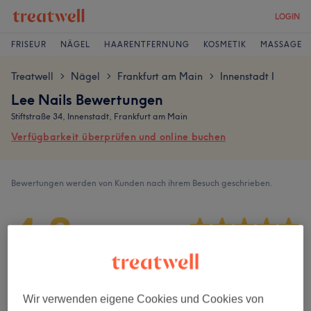
LOGIN
FRISEUR
NÄGEL
HAARENTFERNUNG
KOSMETIK
MASSAGE
Treatwell
Nägel
Frankfurt am Main
Innenstadt I
>
>
>
Lee Nails Bewertungen
Stiftstraße 34, Innenstadt, Frankfurt am Main
Verfügbarkeit überprüfen und online buchen
Bewertungen werden von Kunden nach ihrem Besuch geschrieben.
4,8
428 Bewertungen
Ambiente
Wir verwenden eigene Cookies und Cookies von