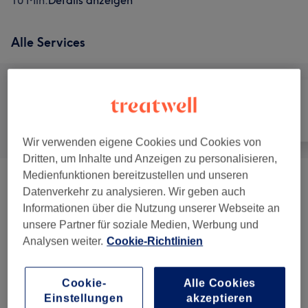
10 Min.
Details anzeigen
Alle Services
Alle
Friseur
Gesicht
Wir verwenden eigene Cookies und Cookies von
Dritten, um Inhalte und Anzeigen zu personalisieren,
Medienfunktionen bereitzustellen und unseren
Damen - Haarschnitte & Stylings
(
5
)
ab 15 €
Datenverkehr zu analysieren. Wir geben auch
Informationen über die Nutzung unserer Webseite an
Damen - Colorationen
(
8
)
ab 119 €
unsere Partner für soziale Medien, Werbung und
Analysen weiter.
Cookie-Richtlinien
Damen - Olaplexbehandlungen
(
1
)
65 €
Cookie-
Alle Cookies
Hochsteckfrisuren & Make-Up
(
2
)
ab 75 €
Einstellungen
akzeptieren