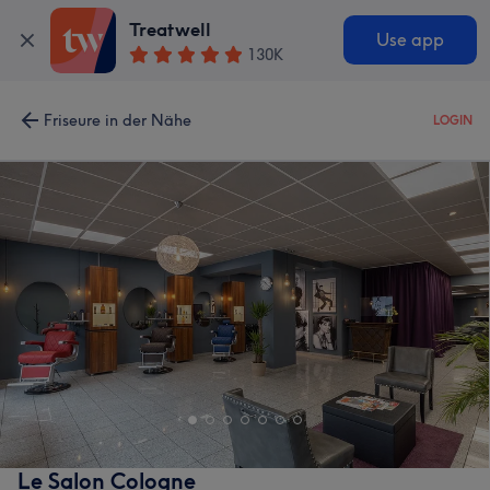
Treatwell
Use app
130K
Friseure in der Nähe
LOGIN
Le Salon Cologne