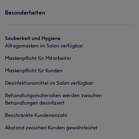
Services
Was unsere Kunden über Elmira sagen
Besonderheiten
Friseur
Gesicht
Kompetent
5
Sauberkeit und Hygiene
Alltagsmasken im Salon verfügbar
Maskenpflicht für Mitarbeiter
Maskenpflicht für Kunden
Desinfektionsmittel im Salon verfügbar
Behandlungsmaterialien werden zwischen
Behandlungen desinfiziert
Beschränkte Kundenanzahl
Abstand zwischen Kunden gewährleistet