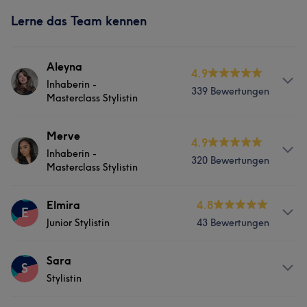
Lerne das Team kennen
Aleyna
4.9
Inhaberin -
339 Bewertungen
Masterclass Stylistin
Services
Merve
4.9
Inhaberin -
320 Bewertungen
Friseur
Gesicht
Masterclass Stylistin
Services
Elmira
4.8
Portfolio
E
Junior Stylistin
43 Bewertungen
Friseur
Gesicht
Services
Sara
S
Portfolio
Stylistin
Friseur
Gesicht