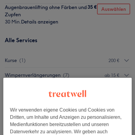
35 €
Augenbrauenlifting ohne Färben und
Auswählen
Zupfen
30 Min.
Details anzeigen
Alle Services
Kurse
(
1
)
200 €
Wimpernverlängerungen
(
7
)
ab 15 €
Augenbrauen & Wimpernbehandlungen
(
4
)
ab 35 €
Gesichtsbehandlungen
(
2
)
ab 79 €
Wir verwenden eigene Cookies und Cookies von
Dritten, um Inhalte und Anzeigen zu personalisieren,
Unsere Arbeit
Medienfunktionen bereitzustellen und unseren
Datenverkehr zu analysieren. Wir geben auch
Bild anklicken für weitere Details