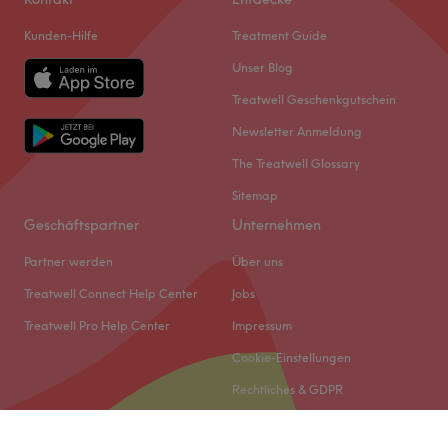
Kunden-Hilfe
Treatment Guide
Unser Blog
Treatwell Geschenkgutschein
Newsletter Anmeldung
The Treatwell Glossary
Sitemap
Geschäftspartner
Unternehmen
Partner werden
Über uns
Treatwell Connect Help Center
Jobs
Treatwell Pro Help Center
Impressum
Cookie-Einstellungen
Rechtliches & GDPR