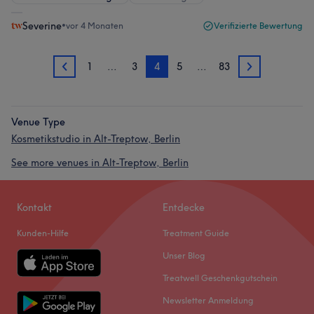
Severine
•
vor 4 Monaten
Verifizierte Bewertung
1
…
3
4
5
…
83
3
5
Venue Type
Kosmetikstudio in Alt-Treptow, Berlin
See more venues in Alt-Treptow, Berlin
Kontakt
Entdecke
Kunden-Hilfe
Treatment Guide
Unser Blog
Treatwell Geschenkgutschein
Newsletter Anmeldung