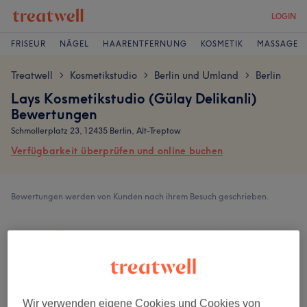
LOGIN
FRISEUR
NÄGEL
HAARENTFERNUNG
KOSMETIK
MASSAGE
Treatwell
Kosmetikstudio
Berlin und Umland
Berlin
>
>
>
Lays Kosmetikstudio (Gülay Delikanli)
Bewertungen
Schmollerplatz 23, 12435 Berlin, Alt-Treptow
Verfügbarkeit überprüfen und online buchen
Bewertungen werden von Kunden nach ihrem Besuch geschrieben.
4,8
523 Bewertungen
Ambiente
Wir verwenden eigene Cookies und Cookies von