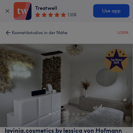
Treatwell
Use app
130K
Kosmetikstudios in der Nähe
LOGIN
lavinia.cosmetics by Jessica von Hofmann