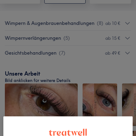
Wimpern & Augenbrauenbehandlungen
(
8
)
ab 10 €
Wimpernverlängerungen
(
5
)
ab 15 €
Gesichtsbehandlungen
(
7
)
ab 49 €
Unsere Arbeit
Bild anklicken für weitere Details