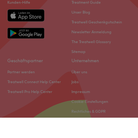
Kunden-Hilfe
Treatment Guide
Unser Blog
Treatwell Geschenkgutschein
Newsletter Anmeldung
The Treatwell Glossary
Sitemap
Geschäftspartner
Unternehmen
Partner werden
Über uns
Treatwell Connect Help Center
Jobs
Treatwell Pro Help Center
Impressum
Cookie-Einstellungen
Rechtliches & GDPR
© 2026 Treatwell DACH GmbH