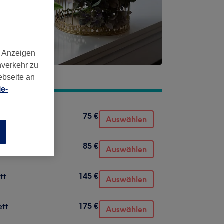
d Anzeigen
nverkehr zu
ebseite an
e-
75 €
Auswählen
n
85 €
Auswählen
145 €
tt
Auswählen
175 €
ett
Auswählen