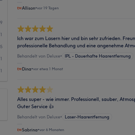
Allison
•
vor 19 Tagen
49
21
Ich war zum Lasern hier und bin sehr zufrieden. Freun
professionelle Behandlung und eine angenehme Atm
5
Behandelt von Deluxe
•
IPL - Dauerhafte Haarentfernung
1
Dina
•
vor etwa 1 Monat
1
Alles super - wie immer. Professionell, sauber, Atm
Guter Service 👍
Behandelt von Deluxe
•
Laser-Haarentfernung
Sabrina
•
vor 6 Monaten