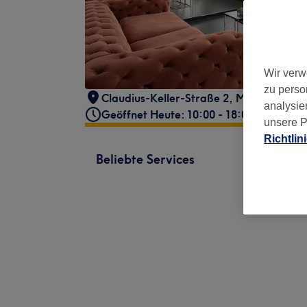
Wir verw
zu perso
Claudius-Keller-Straße 2
,
München, Ram
analysie
Geöffnet Heute: 10:00 - 18:00
unsere P
Richtlin
Beliebte Services