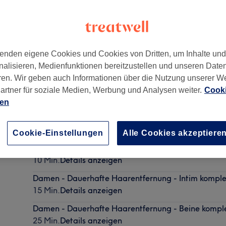
enden eigene Cookies und Cookies von Dritten, um Inhalte un
nalisieren, Medienfunktionen bereitzustellen und unseren Date
ersdorf-Perlach
,
81669
ren. Wir geben auch Informationen über die Nutzung unserer W
artner für soziale Medien, Werbung und Analysen weiter.
Cooki
ien
Damen - Dauerhafte Haarentfernung - Achseln
10 Min.
Details anzeigen
Cookie-Einstellungen
Alle Cookies akzeptiere
Herren - Dauerhafte Haarentfernung - Achseln
10 Min.
Details anzeigen
Damen - Dauerhafte Haarentfernung - Intim komple
15 Min.
Details anzeigen
Damen - Dauerhafte Haarentfernung - Beine kompl
25 Min.
Details anzeigen