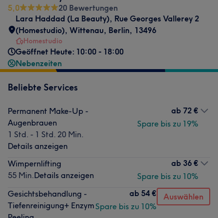
5,0
20 Bewertungen
Lara Haddad (La Beauty)
,
Rue Georges Vallerey 2
(Homestudio)
,
Wittenau
,
Berlin
,
13496
Homestudio
Geöffnet Heute: 10:00 - 18:00
Nebenzeiten
Beliebte Services
ab
72 €
Permanent Make-Up -
Augenbrauen
Spare bis zu 19%
1 Std. - 1 Std. 20 Min.
Details anzeigen
ab
36 €
Wimpernlifting
55 Min.
Details anzeigen
Spare bis zu 10%
ab
54 €
Gesichtsbehandlung -
Auswählen
Tiefenreinigung+ Enzym
Spare bis zu 10%
Peeling