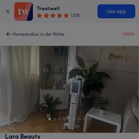
Treatwell
Use app
130K
Homestudios in der Nähe
LOGIN
Lara Beauty