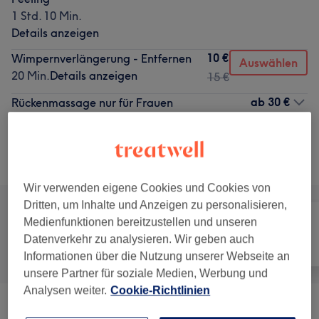
1 Std. 10 Min.
Details anzeigen
10 €
Wimpernverlängerung - Entfernen
Auswählen
20 Min.
Details anzeigen
15 €
ab
30 €
Rückenmassage nur für Frauen
30 Min. - 45 Min.
Details anzeigen
Alle Services
Wir verwenden eigene Cookies und Cookies von
Dritten, um Inhalte und Anzeigen zu personalisieren,
Medienfunktionen bereitzustellen und unseren
Datenverkehr zu analysieren. Wir geben auch
Alle
Gesicht
Massage
Informationen über die Nutzung unserer Webseite an
unsere Partner für soziale Medien, Werbung und
Analysen weiter.
Cookie-Richtlinien
Gesichtsbehandlungen
(
13
)
ab 0,01 €