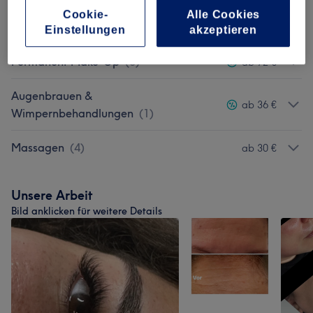
Cookie-
Alle Cookies
Wimpernverlängerungen
(
5
)
ab 10 €
Einstellungen
akzeptieren
Permanent Make-Up
(
3
)
ab 72 €
Augenbrauen &
ab 36 €
Wimpernbehandlungen
(
1
)
Massagen
(
4
)
ab 30 €
Unsere Arbeit
Bild anklicken für weitere Details