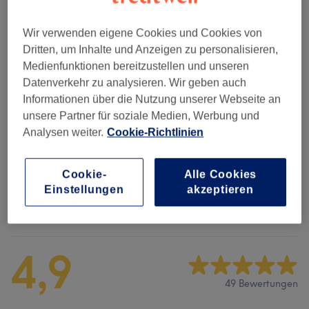
2 Std.
Details anzeigen
80 €
Wimpernverlängerung - 4D Volume-
Wir verwenden eigene Cookies und Cookies von
Auswählen
Look Auffüllen
Dritten, um Inhalte und Anzeigen zu personalisieren,
2 Std.
Details anzeigen
Medienfunktionen bereitzustellen und unseren
Datenverkehr zu analysieren. Wir geben auch
Informationen über die Nutzung unserer Webseite an
Alle Services
unsere Partner für soziale Medien, Werbung und
Analysen weiter.
Cookie-Richtlinien
Wimpernverlängerungen
(
20
)
ab 70 €
Cookie-
Alle Cookies
Einstellungen
akzeptieren
Salonbewertungen
4,9
49 Bewertungen