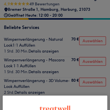
4,9
49 Bewertungen
Bremer Straße 1
,
Hamburg, Harburg
,
21073
Geöffnet Heute: 12:00 - 20:00
Beliebte Services
70 €
Wimpernverlängerung - Natural
Auswählen
Look1:1 Auffüllen
1 Std. 30 Min.
Details anzeigen
70 €
Wimpernverlängerung - Mascara
Auswählen
Look 1:1 Auffüllen
1 Std. 30 Min.
Details anzeigen
80 €
Wimpernverlängerung - 3D Volume-
Auswählen
Look Auffüllen
2 Std.
Details anzeigen
80 €
Wimpernverlängerung - 2D Volume-
Auswählen
Look Auffüllen