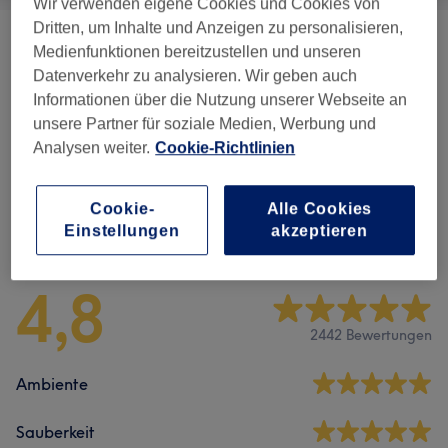
Wir verwenden eigene Cookies und Cookies von
Dritten, um Inhalte und Anzeigen zu personalisieren,
Extras
(
1
)
ab 5 €
Medienfunktionen bereitzustellen und unseren
Datenverkehr zu analysieren. Wir geben auch
Damen - Waxing
(
7
)
ab 10 €
Informationen über die Nutzung unserer Webseite an
unsere Partner für soziale Medien, Werbung und
Dauerhafte Haarentfernung
(
22
)
Analysen weiter.
Cookie-Richtlinien
ab 10 €
Cookie-
Alle Cookies
Salonbewertungen
Einstellungen
akzeptieren
4,8
2442 Bewertungen
Ambiente
Sauberkeit