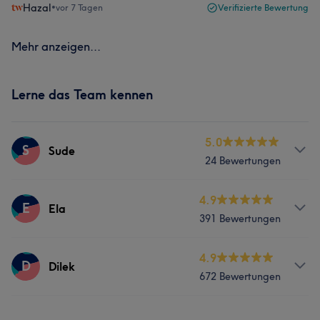
Hazal
•
vor 7 Tagen
Verifizierte Bewertung
Mehr anzeigen...
Lerne das Team kennen
5.0
S
Sude
24 Bewertungen
Services
4.9
E
Ela
391 Bewertungen
Nägel
Gesicht
Haarentfernung
Services
4.9
D
Dilek
672 Bewertungen
Nägel
Gesicht
Haarentfernung
Services