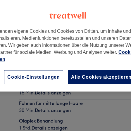
enden eigene Cookies und Cookies von Dritten, um Inhalte un
nalisieren, Medienfunktionen bereitzustellen und unseren Date
schland
ren. Wir geben auch Informationen über die Nutzung unserer W
artner für soziale Medien, Werbung und Analysen weiter.
Cooki
ien
Herren Waschen, Schneiden & Föhnen
30 Min.
Details anzeigen
Cookie-Einstellungen
Alle Cookies akzeptiere
Augenbrauen zupfen
15 Min.
Details anzeigen
Föhnen für mittellange Haare
30 Min.
Details anzeigen
Olaplex Behandlung
1 Std.
Details anzeigen