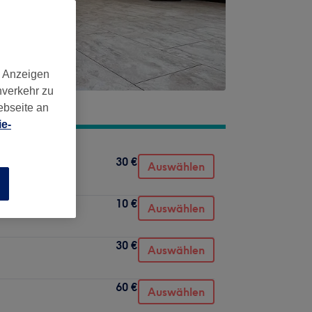
d Anzeigen
nverkehr zu
ebseite an
e-
30 €
Auswählen
n
10 €
Auswählen
30 €
Auswählen
60 €
Auswählen