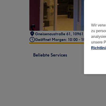
Wir verw
zu perso
Gneisenaustraße 61, 10961 Berlin, Deut
analysie
Geöffnet Morgen: 10:00 - 18:00
unsere P
Richtlin
Beliebte Services