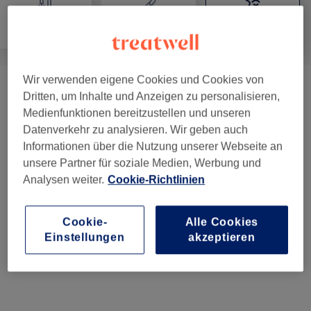
Nägel
Haarentfernung
Gesicht
Wir verwenden eigene Cookies und Cookies von
Augenbrauen & Wimpern
(
15
)
ab 5 €
Dritten, um Inhalte und Anzeigen zu personalisieren,
Medienfunktionen bereitzustellen und unseren
Wimpernverlängerungen
(
5
)
ab 55 €
Datenverkehr zu analysieren. Wir geben auch
Informationen über die Nutzung unserer Webseite an
Gesichtsbehandlungen
(
2
)
ab 149 €
unsere Partner für soziale Medien, Werbung und
Analysen weiter.
Cookie-Richtlinien
Gesichtsbehandlungen - Plasma Pen
(
14
)
ab 140 €
Cookie-
Alle Cookies
Permanent Make-Up
(
10
)
ab 160 €
Einstellungen
akzeptieren
Sonstiges
(
1
)
49 €