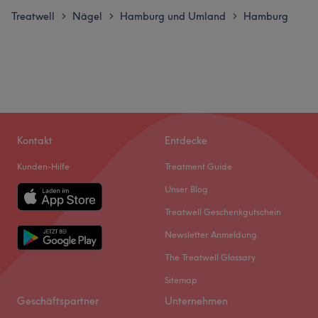
Treatwell
Nägel
Hamburg und Umland
Hamburg
>
>
>
Kontakt
Entdecke
Kunden-Hilfe
Treatment Guide
Unser Blog
Treatwell Geschenkgutschein
Newsletter Anmeldung
The Treatwell Glossary
Sitemap
Geschäftspartner
Unternehmen